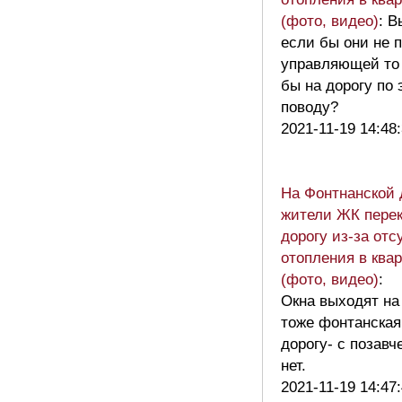
(фото, видео)
: В
если бы они не 
управляющей то
бы на дорогу по 
поводу?
2021-11-19 14:48
На Фонтнанской 
жители ЖК пере
дорогу из-за отс
отопления в ква
(фото, видео)
:
Окна выходят на
тоже фонтанская
дорогу- с позавч
нет.
2021-11-19 14:47