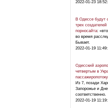
2022-01-23 18:52
В Одессе будут 
трех создателей
порносайта
: «вт
во время рассле
Бывает.
2022-01-19 11:49
Одесский аэропо
четвертым в Укр
пассажиропотоку
Из 7, позади Хар
Запорожье и Дне
соответственно
2022-01-19 11:19