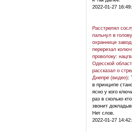
2022-01-27 16:49
Расстрелял сосл
пальнул в голов
охраннице завод
перерезал колю
проволоку: нацг
Одесской облас
рассказал о стре
Днепре (видео)
:
в принципе стан
ясно у кого ключ
раз в сколько кт
звонит докладыв
Нет слов.
2022-01-27 14:42