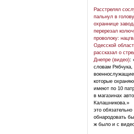
Расстрелял сосл
пальнул в голов
охраннице завод
перерезал колю
проволоку: нацг
Одесской облас
рассказал о стре
Днепре (видео)
:
словам Рябчука,
военнослужащие
которые охраняю
имеют по 10 пат
в магазинах авт
Калашникова.»
это обязательно
обнародовать б
ж было и с виде