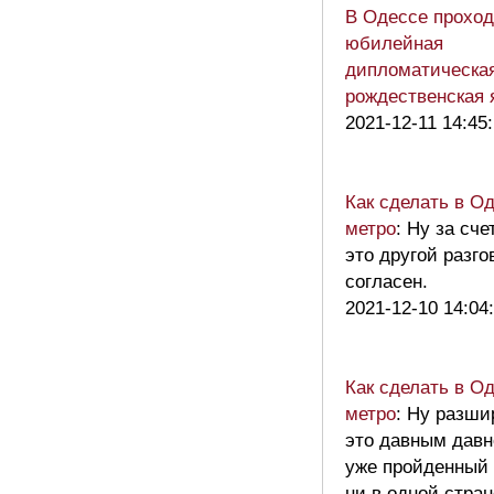
В Одессе проход
юбилейная
дипломатическа
рождественская 
2021-12-11 14:45
Как сделать в О
метро
: Ну за сче
это другой разго
согласен.
2021-12-10 14:04
Как сделать в О
метро
: Ну разши
это давным давн
уже пройденный 
ни в одной стра