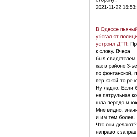
2021-11-22 16:53
В Одессе пьяный
убегал от полиц
устроил ДТП
: П
к слову. Вчера
был свидетелем
как в районе 3-ь
по фонтанской, п
пер какой-то рен
Ну ладно. Если 
не патрульная к
шла передо мно
Мне видно, знач
и им тем более.
Что они делают?
направо к заправ