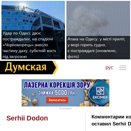
Удар по Одесі: двоє
постраждалих, на стадіоні
Атака на Одесу: у місті приліт,
«Чорноморець» знесло
у морі горить судно,
частину даху, суботній матч
є постраждалі (оновлено,
під загрозою
фото)
рус
Реклама
Комментарии к
Serhii Dodon
оставил Serhii 