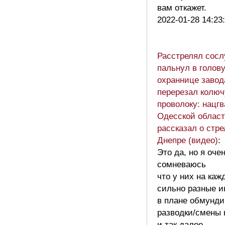
вам откажет.
2022-01-28 14:23
Расстрелял сосл
пальнул в голов
охраннице завод
перерезал колю
проволоку: нацг
Одесской облас
рассказал о стре
Днепре (видео)
:
Это да, но я оче
сомневаюсь
что у них на каж
сильно разные и
в плане обмунди
разводки/смены 
и так далее.