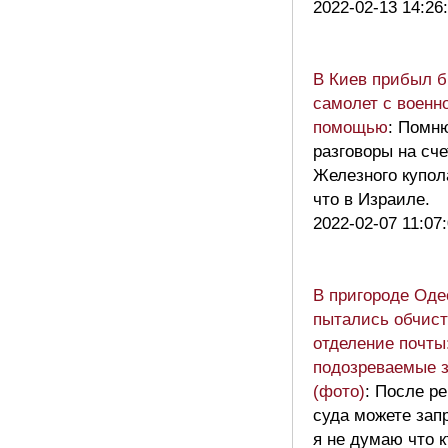
2022-02-13 14:26
В Киев прибыл б
самолет с военн
помощью
: Помн
разговоры на сче
Железного купол
что в Израиле.
2022-02-07 11:07
В пригороде Од
пытались обчист
отделение почты
подозреваемые 
(фото)
: После р
суда можете зап
я не думаю что к