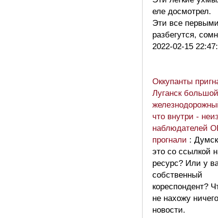
еле досмотрел.
Эти все первым
разбегутся, сом
2022-02-15 22:47
Оккупанты пригн
Луганск большо
железнодорожный
что внутри - неи
наблюдателей 
прогнали
: Думск
это со ссылкой н
ресурс? Или у ва
собственный
кореспондент? Ч
не нахожу ничего
новости.