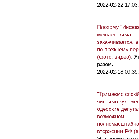
2022-02-22 17:03
Плохому "Инфокс
мешает: зима
заканчивается, 
по-прежнему пер
(фото, видео)
: Я
разом.
2022-02-18 09:39
"Тримаємо спокій
чистимо кулемет
одесские депутат
возможном
полномасштабн
вторжении РФ (в
Эти легкие ухмы