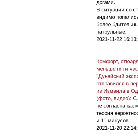
догами.
В ситуации со с
видимо попались
более бдительн
патрульные.
2021-11-22 16:13
Комфорт, стюар
меньше пяти час
"Дунайский эксп
отправился в пе
из Измаила в Од
(фото, видео)
: С
не согласна как
теория вероятно
и 11 минусов.
2021-11-20 22:14