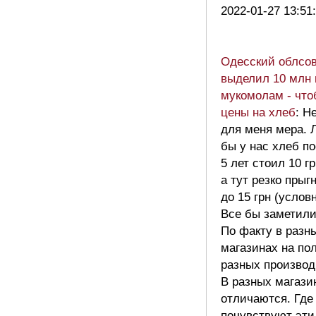
2022-01-27 13:51
Одесский облсов
выделил 10 млн 
мукомолам - что
цены на хлеб
: Н
для меня мера. 
бы у нас хлеб п
5 лет стоил 10 гр
а тут резко прыг
до 15 грн (условн
Все бы заметили
По факту в разн
магазинах на по
разных производ
В разных магази
отличаются. Где
почувствуют эти