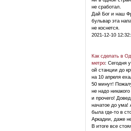
не сработал.
Дай Бог и наш Ф
бульвар эта нап
не коснется.
2021-12-10 12:32
Как сделать в О
метро
: Сегодня у
ой станции до кр
на 10 апреля еха
50 минут! Пожал
не надо никакого
и прочего! Дове
начатое до ума!
была где-то в ст
Аркадии, даже не
В итоге все стоя