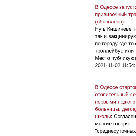
В Одессе запуст
прививочный тр
(обновлено)
:
Ну в Кишиневе т
так и вакциниру
по городу где-то
троллейбус или 
Место публикую
2021-11-02 11:54
В Одессе старто
отопительный се
первыми подклю
больницы, детса
школы
: Согласен
многие говорят
"среднесуточных