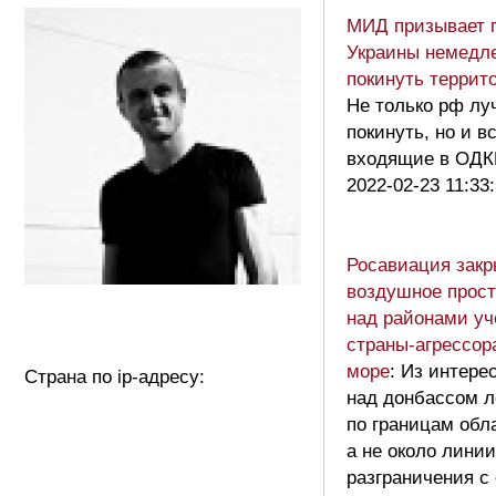
МИД призывает 
Украины немедл
покинуть терри
Не только рф лу
покинуть, но и в
входящие в ОД
2022-02-23 11:33
Росавиация зак
воздушное прост
над районами уч
страны-агрессор
море
: Из интере
Страна по ip-адресу:
над донбассом л
по границам обл
а не около линии
разграничения с