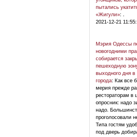
пытались укатит
«Жигули»
: .
2021-12-21 11:55
Мэрия Одессы п
новогодними пр
собирается закр
пешеходную зон
выходного дня в
города
: Как все 
мерия прежде р
рестораторам в 
опросник: надо 
надо. Большинс
проголосовали н
Типа гостям удо
под дверь добир