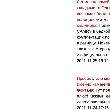
Летал над арме
складами: в Оде
военные сбили н
полицейский копт
миллиона
: Прим
CAMRY в бедно
комплектации п
в разницу. Ничег
так шаг в сторон
у официального
2021-11-25 16:12
Пробок стало ме
именно изменили
Фонтана
: Тут пр
плюс! Каждый д
дело с описанн
2021-11-24 17:15