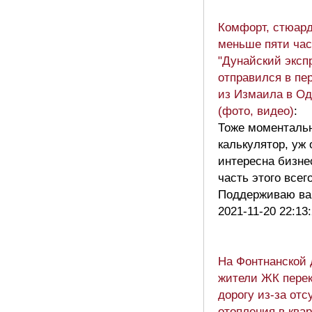
Комфорт, стюар
меньше пяти час
"Дунайский эксп
отправился в пе
из Измаила в Од
(фото, видео)
:
Тоже моменталь
калькулятор, уж 
интересна бизне
часть этого всего
Поддерживаю в
2021-11-20 22:13
На Фонтнанской 
жители ЖК пере
дорогу из-за отс
отопления в ква