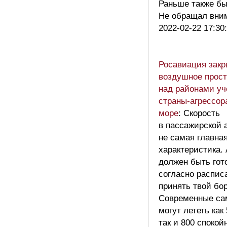
Раньше также б
Не обращал вн
2022-02-22 17:30
Росавиация зак
воздушное прост
над районами уч
страны-агрессор
море
: Скорость
в пассажирской 
не самая главна
характеристика.
должен быть гот
согласно распис
принять твой бор
Современные са
могут лететь как 
так и 800 споко