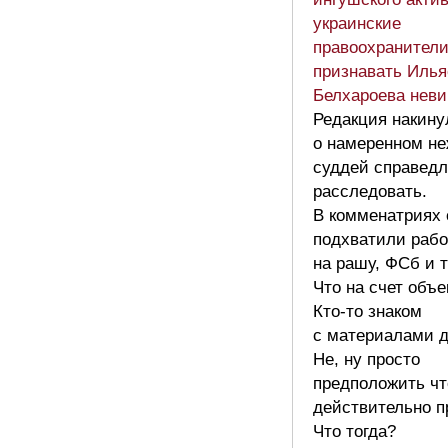
украинские
правоохранители
признавать Илья
Белхароева нев
Редакция накину
о намеренном н
суддей справед
расследовать.
В комменатриях 
подхватили рабо
на рашу, ФСб и т
Что на счет объ
Кто-то знаком
с материалами 
Не, ну просто
предположить чт
действительно п
Что тогда?