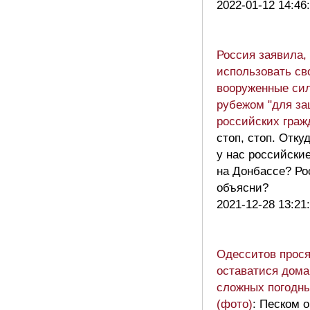
2022-01-12 14:46
Россия заявила, 
использовать св
вооруженные си
рубежом "для з
российских граж
стоп, стоп. Отку
у нас российски
на Донбассе? Ро
объясни?
2021-12-28 13:21
Одесситов прося
оставатися дома
сложных погодн
(фото)
: Песком 