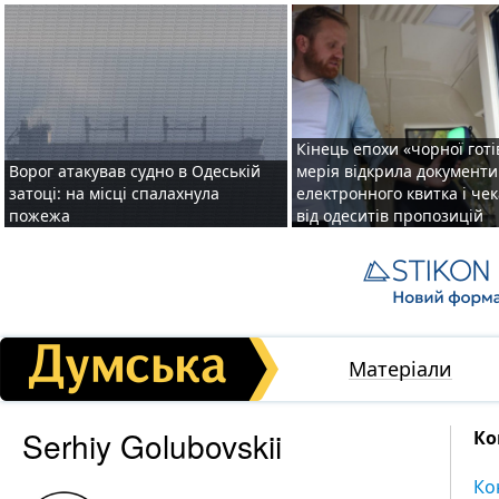
Кінець епохи «чорної готі
Ворог атакував судно в Одеській
мерія відкрила документ
затоці: на місці спалахнула
електронного квитка і чек
пожежа
від одеситів пропозицій
Матеріали
Serhiy Golubovskii
Ко
Ко