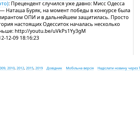
ото)
: Прецендент случился уже давно: Мисс Одесса
 — Наташа Буряк, на момент победы в конкурсе была
пирантом ОПИ и в дальнейшем защитилась. Просто
тория настоящих Одесситок началась несколько
ньше: http://youtu.be/uVkPs1Yy3gM
12-12-09 18:16:23
009, 2010
,
2012
,
2015
,
2019
Довідник
Мобільна версія
Надіслати новину через 