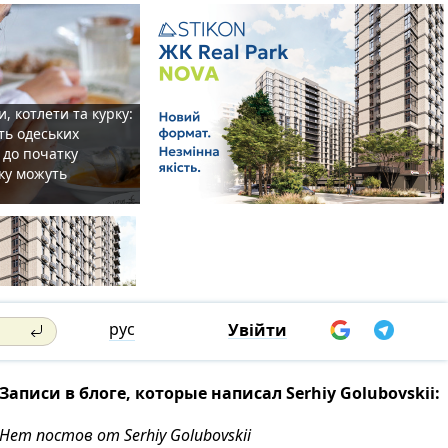
, котлети та курку:
ть одеських
 до початку
ку можуть
рус
Увійти
Записи в блоге, которые написал Serhiy Golubovskii:
Нет постов от Serhiy Golubovskii