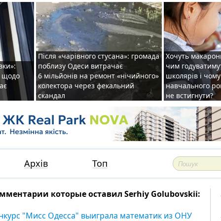
Після «чарівного стусана»: громада
Хочуть макарони
вки»:
поблизу Одеси витрачає
чим годуватиму
и щодо
6 мільйонів на ремонт «нічийного»
школярів і чому
ає
колектора через фекальний
навчального ро
скандал
не встигнути?
Архів
Топ
мментарии которые оставил Serhiy Golubovskii:
нкурс "Мисс Одесса" выиграла математик из ОНУ