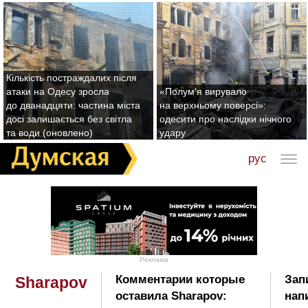
Кількість постраждалих після
атаки на Одесу зросла
«Полум'я вирувало
до дванадцяти: частина міста
на верхньому поверсі»:
досі залишається без світла
одесити про наслідки нічного
та води (оновлено)
удару
рус
Реклама
Комментарии которые
Зап
Sharapov
оставила Sharapov:
нап