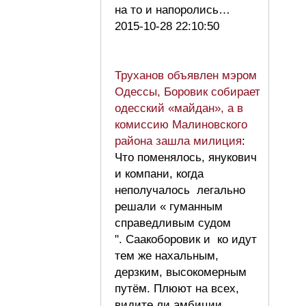
на то и напоролись…
2015-10-28 22:10:50
Труханов объявлен мэром
Одессы, Боровик собирает
одесский «майдан», а в
комиссию Малиновского
района зашла милиция
:
Что поменялось, янукович
и компани, когда
неполучалось легально
решали « гуманным
справедливым судом
". Саакоборовик и ко идут
тем же нахальным,
дерзким, высокомерным
путём. Плюют на всех,
видите ли амбиции