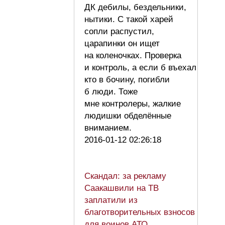
ДК дебилы, бездельники,
нытики. С такой харей
сопли распустил,
царапинки он ищет
на коленочках. Проверка
и контроль, а если б въехал
кто в бочину, погибли
б люди. Тоже
мне контролеры, жалкие
людишки обделённые
вниманием.
2016-01-12 02:26:18
Скандал: за рекламу
Саакашвили на ТВ
заплатили из
благотворительных взносов
для воинов АТО