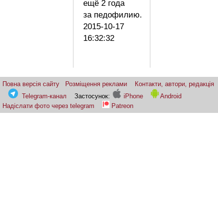
ещё 2 года
за педофилию.
2015-10-17
16:32:32
Повна версія сайту
Розміщення реклами
Контакти, автори, редакція
Telegram-канал
Застосунок:
iPhone
Android
Надіслати фото через telegram
Patreon