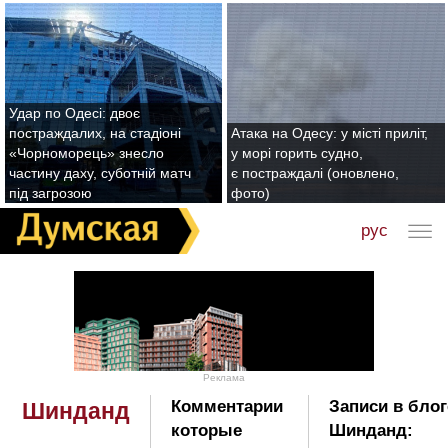
Удар по Одесі: двоє
постраждалих, на стадіоні
Атака на Одесу: у місті приліт,
«Чорноморець» знесло
у морі горить судно,
частину даху, суботній матч
є постраждалі (оновлено,
під загрозою
фото)
рус
Реклама
Комментарии
Записи в блог
Шинданд
которые
Шинданд: