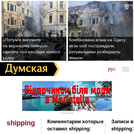
«Полум'я вирувало
Комбінована атака на Одесу:
на верхньому поверсі»:
вісім осіб постраждали,
одесити про наслідки нічного
рятувальники розбирають
удару
завали
рус
Реклама
Комментарии которые
Записи в
shipping
оставил shipping:
shipping: