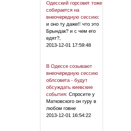
Одесский горсовет тоже
собирается на
внеочередную сессию
:
и оно ту даже!! что это
Брындак? и с чем его
едят?,
2013-12-01 17:59:48
В Одессе созывают
внеочередную сессию
облсовета - будут
обсуждать киевские
события
: Спросите у
Матковского он гуру в
любом говне
2013-12-01 16:54:22