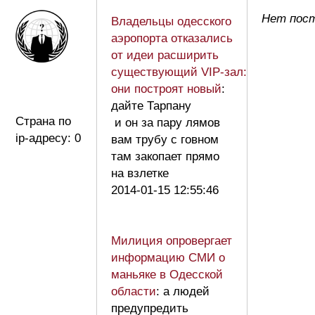
Нет пост
Владельцы одесского
аэропорта отказались
от идеи расширить
существующий VIP-зал:
они построят новый
:
дайте Тарпану
Страна по
и он за пару лямов
ip-адресу: 0
вам трубу с говном
там закопает прямо
на взлетке
2014-01-15 12:55:46
Милиция опровергает
информацию СМИ о
маньяке в Одесской
области
: а людей
предупредить