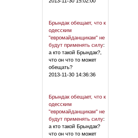
2013-11-30 15:02:00
Брындак обещает, что к
одесским
"евромайданщикам" не
будут применять силу
:
а кто такой Брындак?,
что он что то может
обещать?
2013-11-30 14:36:36
Брындак обещает, что к
одесским
"евромайданщикам" не
будут применять силу
:
а кто такой Брындак?
что он что то может