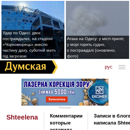
Удар по Одесі: двоє
постраждалих, на стадіоні
Атака на Одесу: у місті приліт,
«Чорноморець» знесло
у морі горить судно,
частину даху, суботній матч
є постраждалі (оновлено,
під загрозою
фото)
рус
Реклама
Комментарии
Записи в блог
Shteelena
которые
написала Shtee
оставила