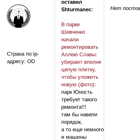
оставил
Нет постов
Shturmanec:
В парке
Шевченко
начали
ремонтировать
Страна по ip-
Аллею Славы:
адресу: OD
убирают вполне
целую плитку,
чтобы уложить
новую (фото)
:
парк Юность
требует такого
ремонта!!!
там бы навели
порядок,
а то еще немного
и машины