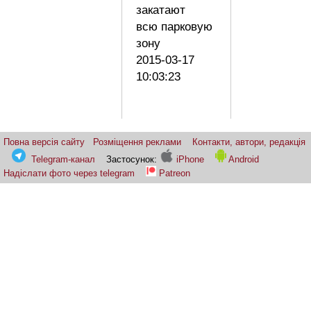
закатают
всю парковую
зону
2015-03-17
10:03:23
Повна версія сайту
Розміщення реклами
Контакти, автори, редакція
Telegram-канал
Застосунок:
iPhone
Android
Надіслати фото через telegram
Patreon