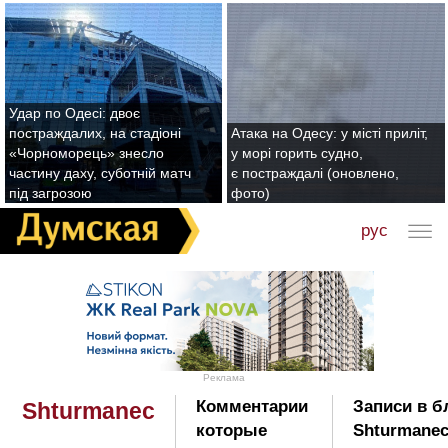
Удар по Одесі: двоє
постраждалих, на стадіоні
Атака на Одесу: у місті приліт,
«Чорноморець» знесло
у морі горить судно,
частину даху, суботній матч
є постраждалі (оновлено,
під загрозою
фото)
рус
Реклама
Комментарии
Записи в б
Shturmanec
которые
Shturmanec