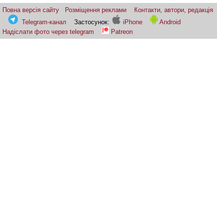
Повна версія сайту
Розміщення реклами
Контакти, автори, редакція
Telegram-канал
Застосунок:
iPhone
Android
Надіслати фото через telegram
Patreon