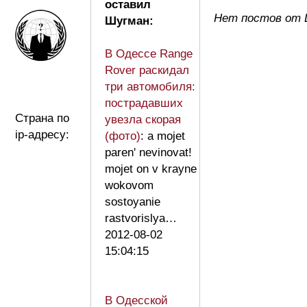
оставил
Нет постов от
Шугман:
В Одессе Range
Rover раскидал
три автомобиля:
пострадавших
Страна по
увезла скорая
ip-адресу:
(фото)
: a mojet
paren' nevinovat!
mojet on v krayne
wokovom
sostoyanie
rastvorislya…
2012-08-02
15:04:15
В Одесской