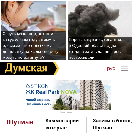
Хочуть макарони, котлети
та курку: чим годуватимуть
Ворог атакував суховантаж
одеських школярів і чому
в Одеській області: одна
до початку навчального року
людина загинула, ще троє
можуть не встигнути?
постраждали
рус
Реклама
Комментарии
Записи в блоге,
Шугман
которые
Шугман: