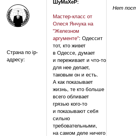
ШуМаХеР:
Нет пос
Мастер-класс от
Олеся Янчука на
"Железном
аргументе"
: Одессит
тот, кто живет
Страна по ip-
в Одессе, думает
адресу:
и переживает и что-то
для нее делает,
таковым он и есть.
А как показывает
жизнь, те кто больше
всего обливает
грязью кого-то
и показывают себя
сильно
требовательными,
на самом деле ничего