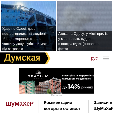
Удар по Одесі: двоє
постраждалих, на стадіоні
Атака на Одесу: у місті приліт,
«Чорноморець» знесло
у морі горить судно,
частину даху, суботній матч
є постраждалі (оновлено,
під загрозою
фото)
рус
Реклама
Комментарии
Записи в
ШуМаХеР
которые оставил
ШуМаХеР