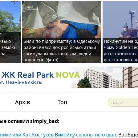
ї
изько
Били по підприємству: в Одеському
Покинутий на о
у землю
районі внаслідок російської атаки
чому Golden Le
ена
загинула жінка, ще вісім людей
до останнього і
поранено (фото)
він становить 
Архів
Топ
е оставил simply_bаd:
нике или Как Костусев Викойлу склоны не отдал
: Вообще