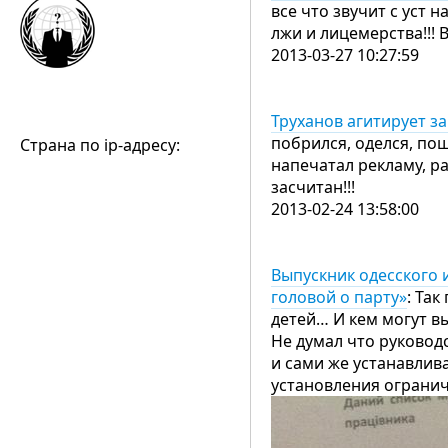
все что звучит с уст 
лжи и лицемерства!!! 
2013-03-27 10:27:59
Труханов агитирует за
побрился, оделся, по
Страна по ip-адресу:
напечатал рекламу, р
засчитан!!!
2013-02-24 13:58:00
Выпускник одесского 
головой о парту»
: Та
детей… И кем могут в
Не думал что руковод
и сами же устанавлив
установления огранич