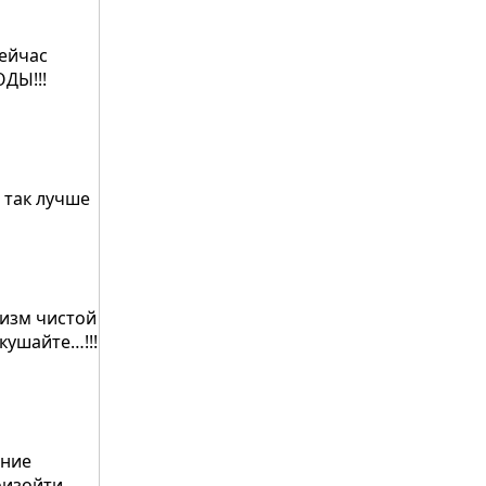
сейчас
ОДЫ!!!
е так лучше
тизм чистой
кушайте…!!!
дние
изойти,