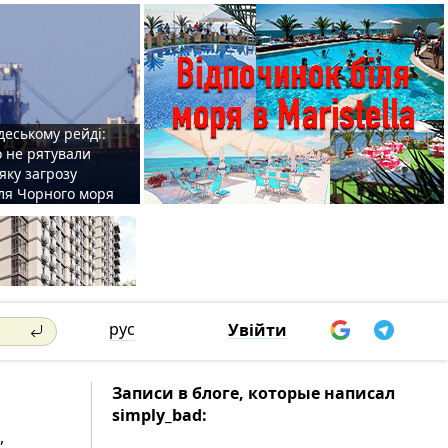
деському рейді:
o не рятували
 яку загрозу
для Чорного моря
рус
Увійти
Записи в блоге, которые написал
simply_bаd:
,