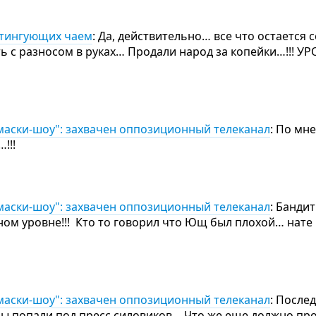
итингующих чаем
: Да, действительно… все что остается 
ть с разносом в руках… Продали народ за копейки…!!! УР
маски-шоу": захвачен оппозиционный телеканал
: По мн
!!!
маски-шоу": захвачен оппозиционный телеканал
: Банди
ном уровне!!! Кто то говорил что Ющ был плохой… нате 
маски-шоу": захвачен оппозиционный телеканал
: После
ы попали под пресс силовиков… Что же еще должно про