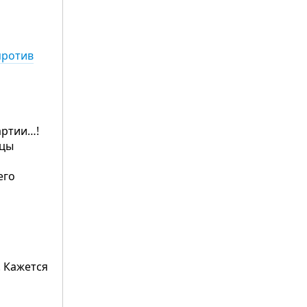
против
партии…!
нцы
его
! Кажется