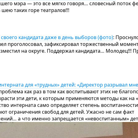
нашего мэра — это все мягко говоря… словесный поток ф
В шею таких горе театралов!!!
 своего кандидата даже в день выборов (фото)
: Проснулс
шел проголосовал, зафиксировал торжественный момент
азместил на округе. Поддержал кандидата… Молодец!!! П
интерната для «трудных» детей: «Директор разрывал мне
к проблема как раз в том как воспитывают этих не благо
ырасти эти дети, к которым применяются методы как на «
ство интерната само определяет степень воспитанности
ают ограничения свобод для детей. Ужасно не сам факт
ений… а что именно запрещается «невоспитанным» дет