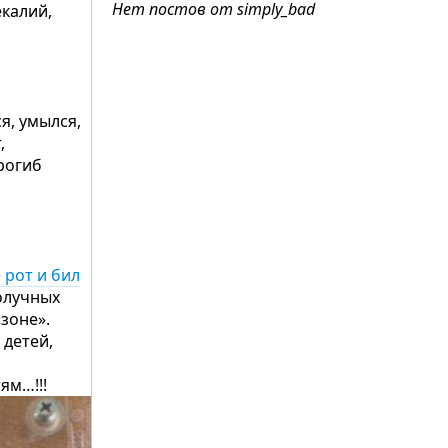
Нет постов от simply_bаd
екалий,
я, умылся,
,
рогиб
 рот и бил
получных
зоне».
 детей,
ям…!!!