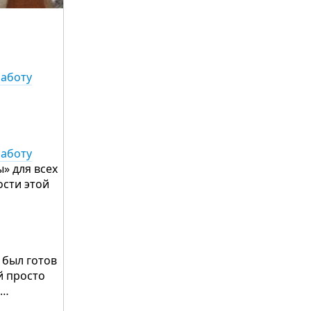
работу
работу
» для всех
ости этой
 был готов
й просто
ь…