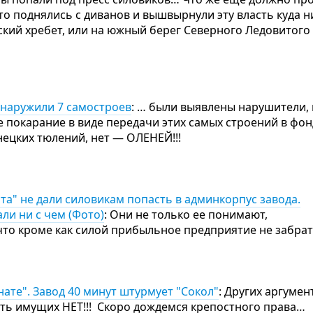
то поднялись с диванов и вышвырнули эту власть куда н
кий хребет, или на южный берег Северного Ледовитого 
бнаружили 7 самостроев
: … были выявлены нарушители,
 покарание в виде передачи этих самых строений в фо
нецких тюлений, нет — ОЛЕНЕЙ!!!
та" не дали силовикам попасть в админкорпус завода.
ли ни с чем (Фото)
: Они не только ее понимают,
то кроме как силой прибыльное предприятие не забрат
нате". Завод 40 минут штурмует "Сокол"
: Других аргумен
сть имущих НЕТ!!! Скоро дождемся крепостного права…