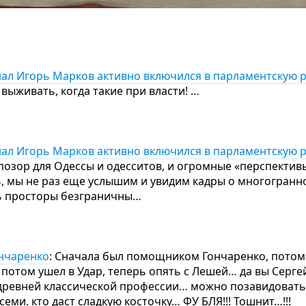
ал Игорь Марков активно включился в парламентскую 
выживать, когда такие при власти! …
ал Игорь Марков активно включился в парламентскую 
позор для Одессы и одесситов, и огромные «перспективы
ь, мы не раз еще услышим и увидим кадры о многогранн
рь просторы безграничны…
ончаренко
: Сначала был помощником Гончаренко, потом
 потом ушел в Удар, теперь опять с Лешей… да вы Серге
 древней классической профессии… можно позавидоват
семи. кто даст сладкую косточку… ФУ БЛЯ!!! Тошнит…!!!