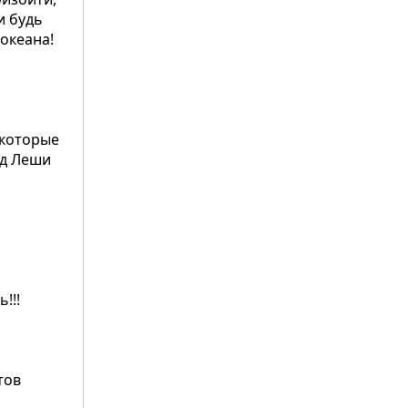
и будь
океана!
 которые
нд Леши
ь!!!
тов