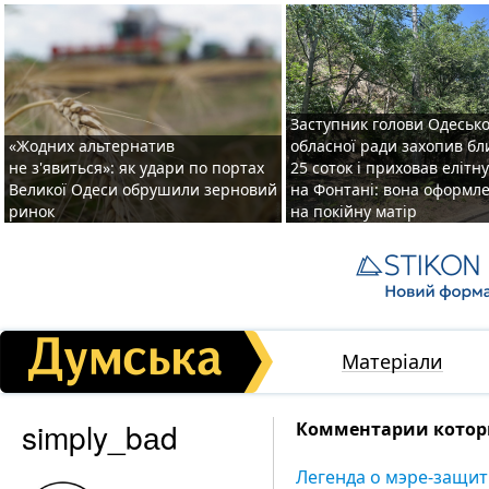
Заступник голови Одесько
«Жодних альтернатив
обласної ради захопив бл
не з'явиться»: як удари по портах
25 соток і приховав елітн
Великої Одеси обрушили зерновий
на Фонтані: вона оформл
ринок
на покійну матір
Матеріали
simply_bаd
Комментарии которы
Легенда о мэре-защит