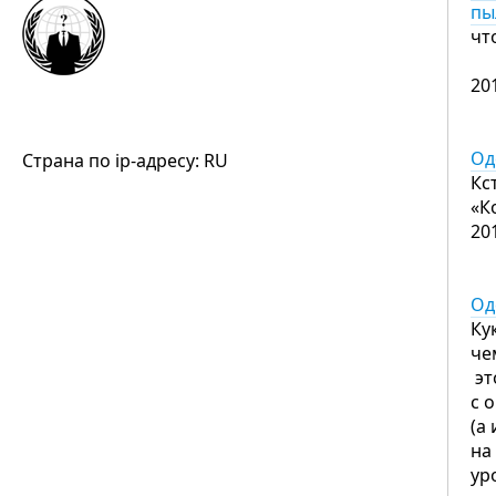
пы
чт
20
Од
Страна по ip-адресу: RU
Кс
«К
20
Од
Ку
че
эт
с 
(а
на
ур