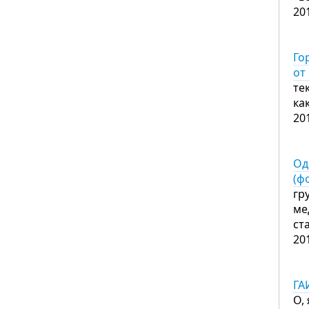
20
Го
от
те
ка
20
Од
(ф
гр
ме
ст
20
ГА
О,