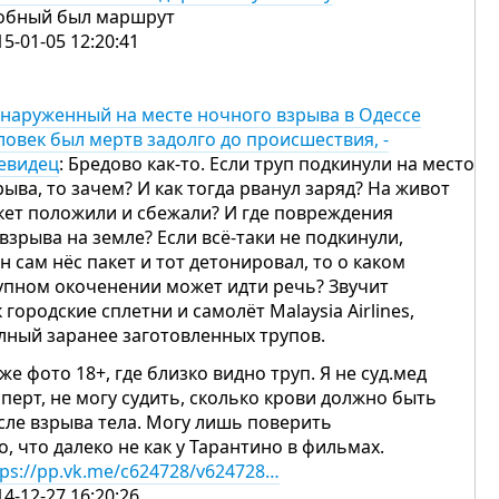
обный был маршрут
15-01-05 12:20:41
наруженный на месте ночного взрыва в Одессе
ловек был мертв задолго до происшествия, -
евидец
: Бредово как-то. Если труп подкинули на место
рыва, то зачем? И как тогда рванул заряд? На живот
кет положили и сбежали? И где повреждения
 взрыва на земле? Если всё-таки не подкинули,
он сам нёс пакет и тот детонировал, то о каком
упном окоченении может идти речь? Звучит
к городские сплетни и самолёт Malaysia Airlines,
лный заранее заготовленных трупов.
же фото 18+, где близко видно труп. Я не суд.мед
сперт, не могу судить, сколько крови должно быть
сле взрыва тела. Могу лишь поверить
то, что далеко не как у Тарантино в фильмах.
tps://pp.vk.me/c624728/v624728…
14-12-27 16:20:26