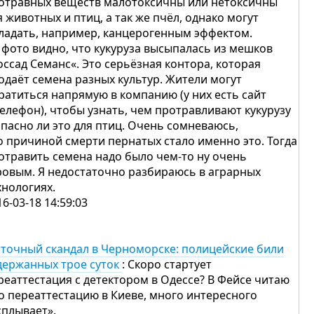
отравных веществ малотоксичны или нетоксичны
я животных и птиц, а так же пчёл, однако могут
ладать, например, канцерогенным эффектом.
 фото видно, что кукуруза высыпалась из мешков
оссад Семанс«. Это серьёзная контора, которая
одаёт семена разных культур. Жители могут
ратиться напрямую в компанию (у них есть сайт
телефон), чтобы узнать, чем протравливают кукурузу
опасно ли это для птиц. Очень сомневаюсь,
о причиной смерти пернатых стало именно это. Тогда
отравить семена надо было чем-то ну очень
ровым. Я недостаточно разбираюсь в аграрных
хнологиях.
16-03-18 14:59:03
точный скандал в Черноморске: полицейские били
держанных трое суток
: Скоро стартует
реаттестация с детектором в Одессе? В Фейсе читаю
о переаттестацию в Киеве, много интересного
сплывает».