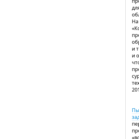
пр
дл
об
На
«К
пр
об
и 
и 
чт
пр
су
те
20
Пы
за
пе
пр
«в