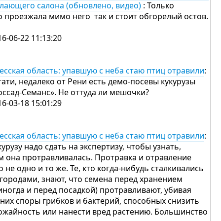
лающего салона (обновлено, видео)
: Только
о проезжала мимо него так и стоит обгорелый остов.
16-06-22 11:13:20
есская область: упавшую с неба стаю птиц отравили
:
тати, недалеко от Рени есть демо-посевы кукурузы
оссад-Семанс». Не оттуда ли мешочки?
16-03-18 15:01:29
есская область: упавшую с неба стаю птиц отравили
:
курузу надо сдать на экспертизу, чтобы узнать,
м она протравливалась. Протравка и отравление
о не одно и то же. Те, кто когда-нибудь сталкивались
огородами, знают, что семена перед хранением
 иногда и перед посадкой) протравливают, убивая
 них споры грибков и бактерий, способных снизить
ожайность или нанести вред растению. Большинство