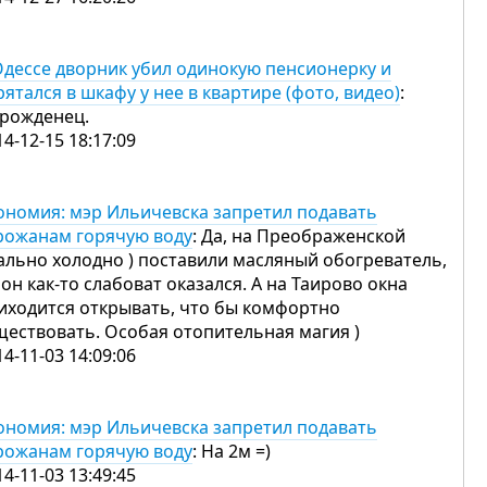
Одессе дворник убил одинокую пенсионерку и
рятался в шкафу у нее в квартире (фото, видео)
:
рожденец.
14-12-15 18:17:09
ономия: мэр Ильичевска запретил подавать
рожанам горячую воду
: Да, на Преображенской
ально холодно ) поставили масляный обогреватель,
 он как-то слабоват оказался. А на Таирово окна
иходится открывать, что бы комфортно
ществовать. Особая отопительная магия )
14-11-03 14:09:06
ономия: мэр Ильичевска запретил подавать
рожанам горячую воду
: На 2м =)
14-11-03 13:49:45