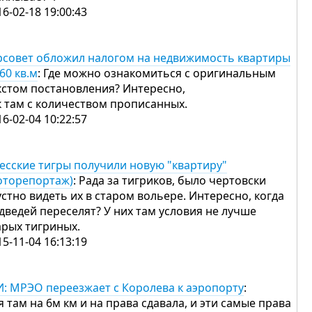
16-02-18 19:00:43
рсовет обложил налогом на недвижимость квартиры
 60 кв.м
: Где можно ознакомиться с оригинальным
кстом постановления? Интересно,
к там с количеством прописанных.
16-02-04 10:22:57
есские тигры получили новую "квартиру"
оторепортаж)
: Рада за тигриков, было чертовски
устно видеть их в старом вольере. Интересно, когда
дведей переселят? У них там условия не лучше
арых тигриных.
15-11-04 16:13:19
И: МРЭО переезжает с Королева к аэропорту
:
 я там на 6м км и на права сдавала, и эти самые права