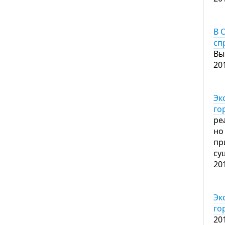
В 
сп
Вы
20
Эк
го
ре
но
пр
су
20
Эк
го
20