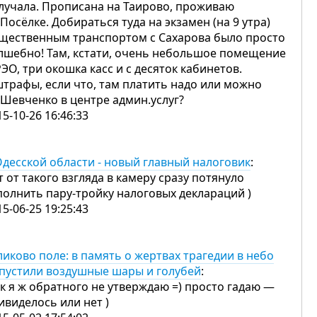
лучала. Прописана на Таирово, проживаю
 Посёлке. Добираться туда на экзамен (на 9 утра)
щественным транспортом с Сахарова было просто
лшебно! Там, кстати, очень небольшое помещение
ЭО, три окошка касс и с десяток кабинетов.
штрафы, если что, там платить надо или можно
 Шевченко в центре админ.услуг?
15-10-26 16:46:33
Одесской области - новый главный налоговик
:
т от такого взгляда в камеру сразу потянуло
полнить пару-тройку налоговых деклараций )
15-06-25 19:25:43
ликово поле: в память о жертвах трагедии в небо
пустили воздушные шары и голубей
:
к я ж обратного не утверждаю =) просто гадаю —
ивиделось или нет )