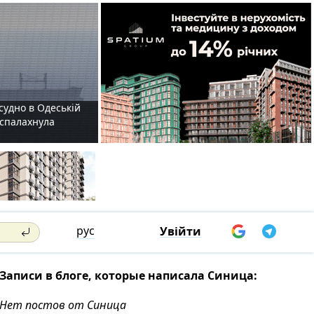
судно в Одеській
і спалахнула
рус
Увійти
Записи в блоге, которые написала Синица:
Нет постов от Синица