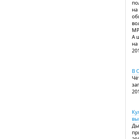
по
на
об
во
МР
А 
на
20
В 
Чё
за
20
Ку
вы
Ды
пр