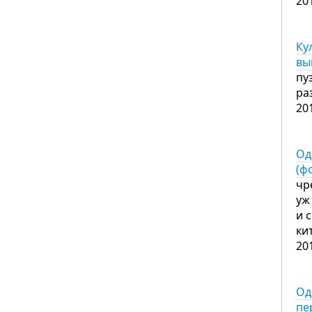
20
Ку
вы
пу
ра
20
Од
(ф
чр
уж
и 
ки
20
Од
пе