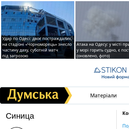
Удар по Одесі: двоє постраждалих,
на стадіоні «Чорноморець» знесло
Атака на Одесу: у місті пр
частину даху, суботній матч
у морі горить судно, є по
під загрозою
(оновлено, фото)
Матеріали
Синица
Ко
По