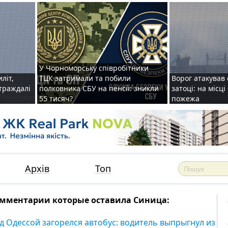
У Чорноморську співробітники
иліт,
ТЦК затримали та побили
Ворог атакував 
страждалі
полковника СБУ на пенсії: зникли
затоці: на місц
55 тисяч?
пожежа
Архів
Топ
мментарии которые оставила Синица:
д Одессой загорелся автобус: водитель выпрыгнул из