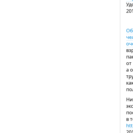
Уд
20
Об
че
оч
вз
па
от
а 
тр
ка
по
Ни
эк
по
в 
ht
20