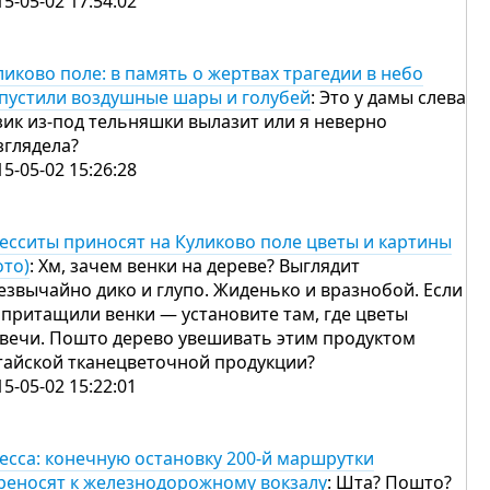
15-05-02 17:54:02
ликово поле: в память о жертвах трагедии в небо
пустили воздушные шары и голубей
: Это у дамы слева
зик из-под тельняшки вылазит или я неверно
зглядела?
15-05-02 15:26:28
есситы приносят на Куликово поле цветы и картины
ото)
: Хм, зачем венки на дереве? Выглядит
езвычайно дико и глупо. Жиденько и вразнобой. Если
 притащили венки — установите там, где цветы
свечи. Пошто дерево увешивать этим продуктом
тайской тканецветочной продукции?
15-05-02 15:22:01
есса: конечную остановку 200-й маршрутки
реносят к железнодорожному вокзалу
: Шта? Пошто?