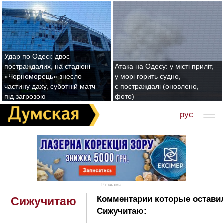
Удар по Одесі: двоє
постраждалих, на стадіоні
Атака на Одесу: у місті приліт,
«Чорноморець» знесло
у морі горить судно,
частину даху, суботній матч
є постраждалі (оновлено,
під загрозою
фото)
рус
Реклама
Комментарии которые остави
Сижучитаю
Сижучитаю: