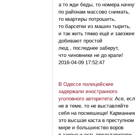
а то жди беды, то номера начну
по районам массово снимать,
то квартиры потрошить,
то барсетки из машин тырить,
и так жить тяжко ещё и заезжие
добивают простой
люд , последнее заберут,
что чиновники не до крали!
2016-04-09 17:52:47
В Одессе полицейские
задержали иностранного
уголовного авторитета
: Асе, ес
не в теме, то не выставляйте
себя на посмешище! Карманни
это высшая каста в преступном
мире и большинство воров
в законе и есть представители