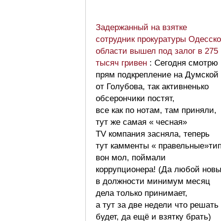
Задержанный на взятке
сотрудник прокуратуры Одесск
области вышел под залог в 275
тысяч гривен
: Сегодня смотрю
прям подкрепление на Думской
от Голубова, так активненько
обсерончики постят,
все как по нотам, там приняли,
тут же самая « чесная»
TV компания засняла, теперь
тут камменты « правельные»ти
вон мол, поймали
коррупционера! (Да любой нов
в должности минимум месяц
дела только принимает,
а тут за две недели что решать
будет, да ещё и взятку брать)