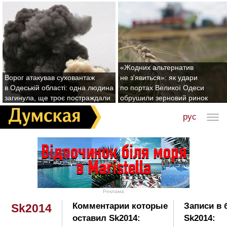
«Жодних альтернатив
Ворог атакував суховантаж
не з'явиться»: як удари
в Одеській області: одна людина
по портах Великої Одеси
загинула, ще троє постраждали
обрушили зерновий ринок
рус
Реклама
Комментарии которые
Записи в 
Sk2014
оставил Sk2014:
Sk2014: