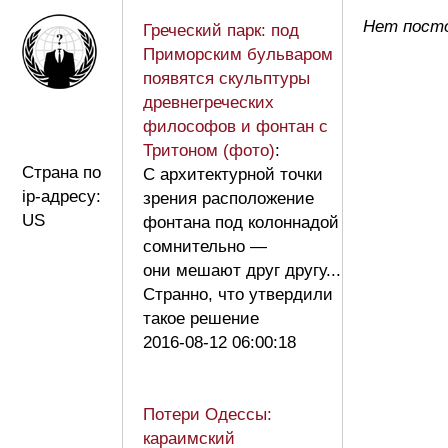
Нет посто
Греческий парк: под
Приморским бульваром
появятся скульптуры
древнегреческих
философов и фонтан с
Тритоном (фото)
:
Страна по
C архитектурной точки
ip-адресу:
зрения расположение
US
фонтана под колоннадой
сомнительно —
они мешают друг другу...
Странно, что утвердили
такое решение
2016-08-12 06:00:18
Потери Одессы:
караимский