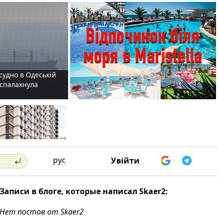
судно в Одеській
і спалахнула
рус
Увійти
Записи в блоге, которые написал Skaer2:
Нет постов от Skaer2