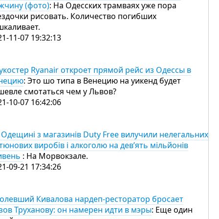
жчину (фото)
: На Одесских трамваях уже пора
ездочки рисовать. Количество погибших
шкаливает.
21-11-07 19:32:13
укостер Ryanair откроет прямой рейс из Одессы в
нецию
: Это шо типа в Венецию на уикенд будет
шевле смотаться чем у Львов?
21-10-07 16:42:06
 Одещині з магазинів Duty Free вилучили нелегальних
тюнових виробів і алкоголю на дев’ять мільйонів
ивень
: На Морвокзале.
21-09-21 17:34:26
олевший Кивалова нардеп-ресторатор бросает
зов Труханову: он намерен идти в мэры
: Еще один