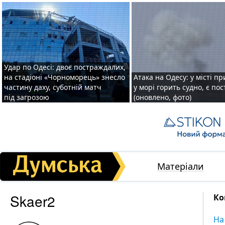
Удар по Одесі: двоє постраждалих,
на стадіоні «Чорноморець» знесло
Атака на Одесу: у місті пр
частину даху, суботній матч
у морі горить судно, є по
під загрозою
(оновлено, фото)
Матеріали
Skaer2
Ко
На