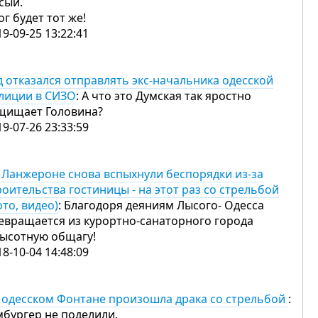
сый.
ог будет тот же!
19-09-25 13:22:41
д отказался отправлять экс-начальника одесской
лиции в СИЗО
: А что это Думская так яростно
щищает Головина?
19-07-26 23:33:59
 Ланжероне снова вспыхнули беспорядки из-за
роительства гостиницы - на этот раз со стрельбой
ото, видео)
: Благодоря деяниям Лысого- Одесса
евращается из курортно-санаторного города
высотную общагу!
18-10-04 14:48:09
 одесском Фонтане произошла драка со стрельбой
:
мбургер не поделили.