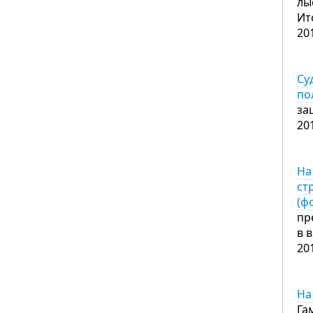
лы
Ит
20
Су
по
за
20
На
ст
(ф
пр
в 
20
На
Га