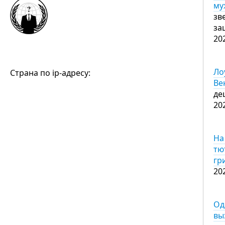
му
зв
за
20
Ло
Страна по ip-адресу:
Ве
де
20
На
тю
гр
20
Од
вы