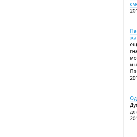
см
20
Па
жа
ещ
гн
мо
и 
Па
20
Од
Ду
де
20