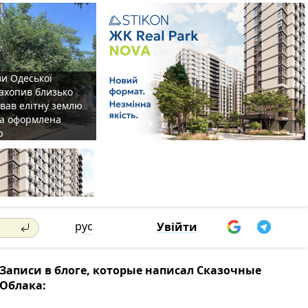
ви Одеської
захопив близько
овав елітну землю
на оформлена
р
рус
Увійти
Записи в блоге, которые написал Сказочные
Облака: