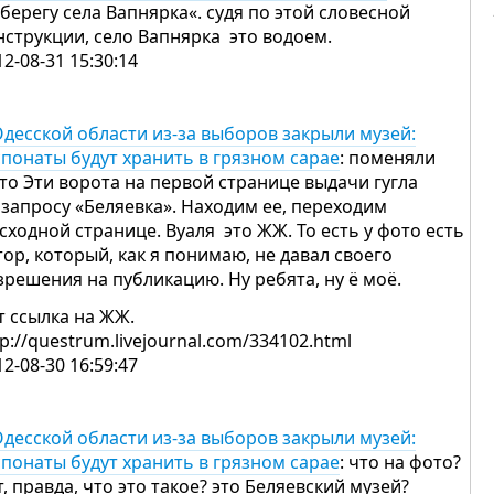
 берегу села Вапнярка«. судя по этой словесной
нструкции, село Вапнярка это водоем.
12-08-31 15:30:14
Одесской области из-за выборов закрыли музей:
спонаты будут хранить в грязном сарае
: поменяли
то Эти ворота на первой странице выдачи гугла
 запросу «Беляевка». Находим ее, переходим
исходной странице. Вуаля это ЖЖ. То есть у фото есть
тор, который, как я понимаю, не давал своего
зрешения на публикацию. Ну ребята, ну ё моё.
т ссылка на ЖЖ.
tp://questrum.livejournal.com/334102.html
12-08-30 16:59:47
Одесской области из-за выборов закрыли музей:
спонаты будут хранить в грязном сарае
: что на фото?
т, правда, что это такое? это Беляевский музей?