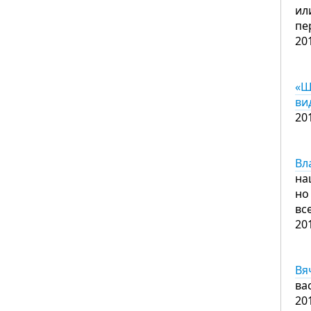
ил
пе
20
«Ш
ви
20
Вл
на
но
вс
20
Вя
ва
20