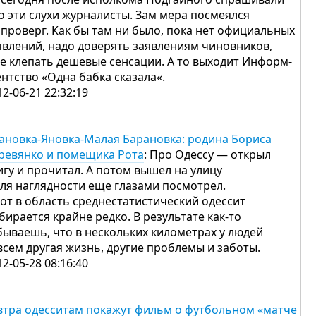
о эти слухи журналисты. Зам мера посмеялся
опроверг. Как бы там ни было, пока нет официальных
явлений, надо доверять заявлениям чиновников,
не клепать дешевые сенсации. А то выходит Информ-
ентство «Одна бабка сказала«.
12-06-21 22:32:19
ановка-Яновка-Малая Барановка: родина Бориса
ревянко и помещика Рота
: Про Одессу — открыл
игу и прочитал. А потом вышел на улицу
для наглядности еще глазами посмотрел.
вот в область среднестатистический одессит
бирается крайне редко. В результате как-то
бываешь, что в нескольких километрах у людей
всем другая жизнь, другие проблемы и заботы.
12-05-28 08:16:40
втра одесситам покажут фильм о футбольном «матче