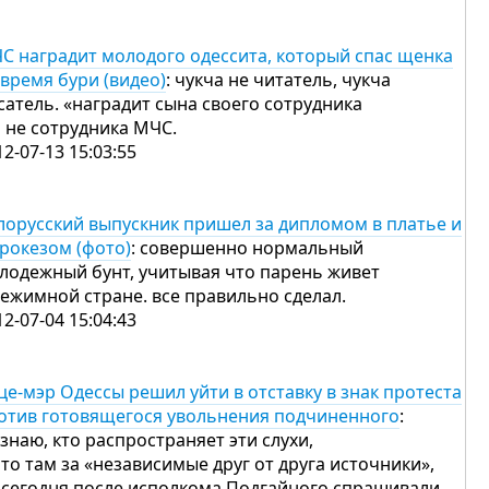
С наградит молодого одессита, который спас щенка
 время бури (видео)
: чукча не читатель, чукча
сатель. «наградит сына своего сотрудника
 а не сотрудника МЧС.
12-07-13 15:03:55
лорусский выпускник пришел за дипломом в платье и
ирокезом (фото)
: совершенно нормальный
лодежный бунт, учитывая что парень живет
режимной стране. все правильно сделал.
12-07-04 15:04:43
це-мэр Одессы решил уйти в отставку в знак протеста
отив готовящегося увольнения подчиненного
:
 знаю, кто распространяет эти слухи,
что там за «независимые друг от друга источники»,
 сегодня после исполкома Подгайного спрашивали