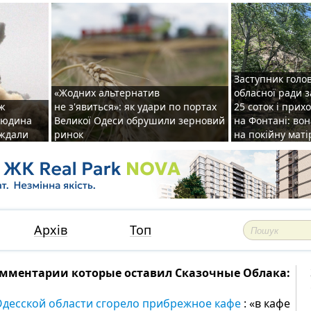
Заступник голо
«Жодних альтернатив
обласної ради 
аж
не з'явиться»: як удари по портах
25 соток і прих
 людина
Великої Одеси обрушили зерновий
на Фонтані: во
аждали
ринок
на покійну маті
Архів
Топ
мментарии которые оставил Сказочные Облака:
Одесской области сгорело прибрежное кафе
: «в кафе