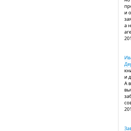
пр
и 
за
а 
аг
20
Ив
Де
кн
и 
А 
вы
за
со
20
За