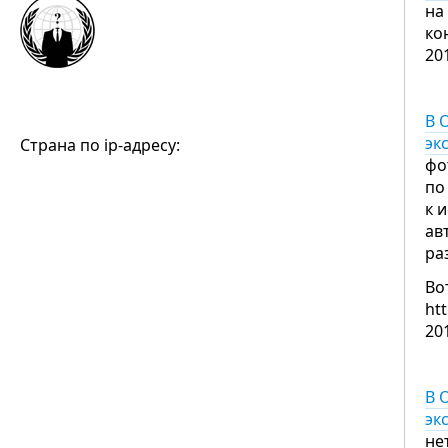
на
ко
20
В 
эк
Страна по ip-адресу:
фо
по
к 
ав
ра
Во
ht
20
В 
эк
не