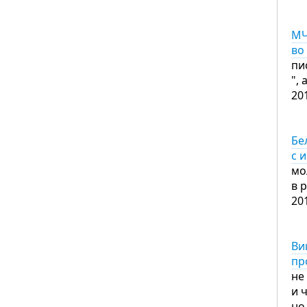
МЧ
во
пи
",
20
Бе
с 
мо
в 
20
Ви
пр
не
и 
но