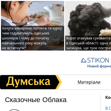
Хочуть макарони, котлети та курку:
чим годуватимуть одеських
школярів і чому до початку
Ворог атакував суховант
навчального року можуть
в Одеській області: одна
не встигнути?
загинула, ще троє постр
Матеріали
Сказочные Облака
Ко
В 