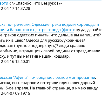
ерти»
: \«Спасибо, что Безруков\»
12-04-17 14:37:28
сха по-гречески. Одесские греки водили хороводы и
рили барашков в центре города (фото)
: ну да, давайте
е греков одесских пинать. что дальше вы напишите?
ать их в шею? Одесса для русских/украинцев/
лдован (нужное подчеркнуть)? люди красиво
необычно, в традициях своей родины отпраздновали
сху. и тут вы негатив нашли. кошмар.
12-04-16 12:40:01
есская "Афина" - очередное ложное минирование
:
мская, вы ненароком потеряли один календарный
нь 6-ое апреля. На главной странице, я имею ввиду.
12-04-07 09:19:15