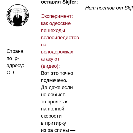
оставил Skjfer:
Нет постов от Skjf
Эксперимент:
как одесские
пешеходы
велосипедистов
на
Страна
велодорожках
по ip-
атакуют
адресу:
(видео)
:
OD
Вот это точно
подмечено.
Да даже если
не собьют,
то пролетая
на полной
скорости
в притирку
из за спины —