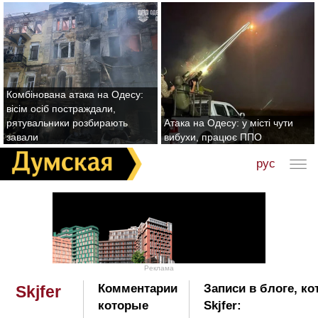
Комбінована атака на Одесу:
вісім осіб постраждали,
рятувальники розбирають
Атака на Одесу: у місті чути
завали
вибухи, працює ППО
рус
Реклама
Комментарии
Записи в блоге, к
Skjfer
которые
Skjfer: