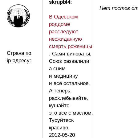
skrupbl4:
Нет постов от 
В Одесском
роддоме
расследуют
неожиданную
смерть роженицы
Страна по
: Сами виноваты,
ip-адресу:
Союз развалили
а сним
и медицину
и все остальное.
А теперь
расхлебывайте,
кушайте
это все с маслом.
Тусуйтесь
красиво.
2012-05-20