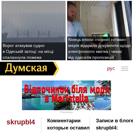
Кінець епохи «чорної готівки»:
Ворог атакував судно
мерія відкрила документи щодо
в Одеській затоці: на місці
електронного квитка і чекає
спалахнула пожежа
від одеситів пропозицій
рус
Реклама
Комментарии
Записи в блог
skrupbl4
которые оставил
skrupbl4: