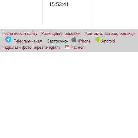
15:53:41
Повна версія сайту
Розміщення реклами
Контакти, автори, редакція
Telegram-канал
Застосунок:
iPhone
Android
Надіслати фото через telegram
Patreon