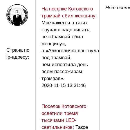
Нет посто
На поселке Котовского
трамвай сбил женщину
:
Мне кажется в таких
случаях надо писать
не «Трамвай сбил
женщину»,
Страна по
а «Алкоголичка прыгнула
ip-адресу:
под трамвай,
чем испортила день
всем пассажирам
трамвая».
2020-11-15 13:31:46
Поселок Котовского
осветили тремя
тысячами LED-
светильников
: Такое