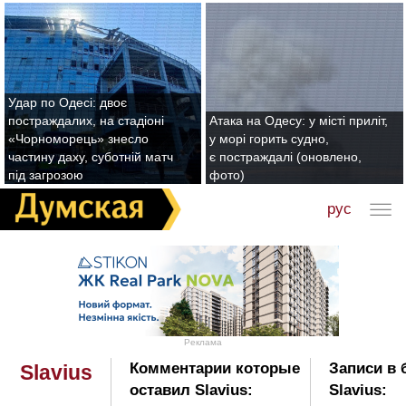
Удар по Одесі: двоє
постраждалих, на стадіоні
Атака на Одесу: у місті приліт,
«Чорноморець» знесло
у морі горить судно,
частину даху, суботній матч
є постраждалі (оновлено,
під загрозою
фото)
рус
Реклама
Комментарии которые
Записи в 
Slavius
оставил Slavius:
Slavius: