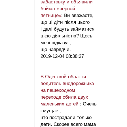
забастовку и объявили
бойкот «черной
пятнице»
: Ви вважаєте,
що ці діти після цього
і далі будуть займатися
цією діяльністю? Щось
мені підказує,
що наврядчи.
2019-12-04 08:38:27
В Одесской области
водитель внедорожника
на пешеходном
переходе сбила двух
маленьких детей
: Очень
смущает,
что пострадали только
дети. Скорее всего мама