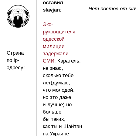
оставил
Нет постов от sla
slavjan:
Экс-
руководителя
одесской
милиции
Страна
задержали –
по ip-
СМИ
: Каратель,
адресу:
не знаю,
сколько тебе
лет(думаю,
что молодой,
но это даже
и лучше).но
больше
бы таких,
как ты и Шайтан
на Украине