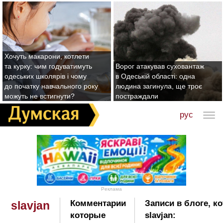
Хочуть макарони, котлети
та курку: чим годуватимуть
Ворог атакував суховантаж
одеських школярів і чому
в Одеській області: одна
до початку навчального року
людина загинула, ще троє
можуть не встигнути?
постраждали
рус
Реклама
Комментарии
Записи в блоге, к
slavjan
которые
slavjan: