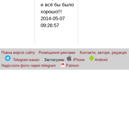
и всё бы было
хорошо!!!
2014-05-07
09:26:57
Повна версія сайту
Розміщення реклами
Контакти, автори, редакція
Telegram-канал
Застосунок:
iPhone
Android
Надіслати фото через telegram
Patreon