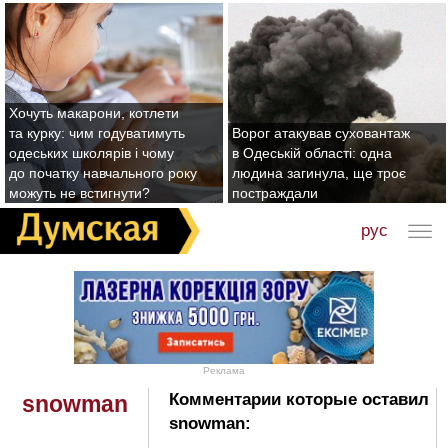
Хочуть макарони, котлети
та курку: чим годуватимуть
Ворог атакував суховантаж
одеських школярів і чому
в Одеській області: одна
до початку навчального року
людина загинула, ще троє
можуть не встигнути?
постраждали
рус
Реклама
Комментарии которые оставил
snowman
snowman: