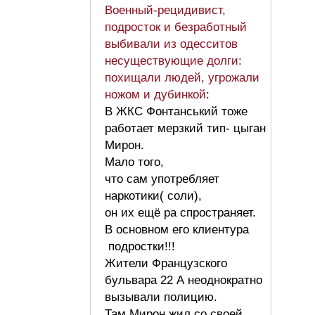
Военный-рецидивист,
подросток и безработный
выбивали из одесситов
несуществующие долги:
похищали людей, угрожали
ножом и дубинкой
:
В ЖКС Фонтанський тоже
работает мерзкий тип- цыган
Мирон.
Мало того,
что сам употребляет
наркотики( соли),
он их ещё ра спространяет.
В основном его клиентура
подростки!!!
Жители Французского
бульвара 22 А неоднократно
вызывали полицию.
Там Мирон жил со своей