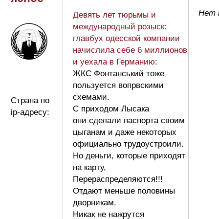
Нет 
Девять лет тюрьмы и
международный розыск:
главбух одесской компании
начислила себе 6 миллионов
и уехала в Германию
:
ЖКС Фонтанський тоже
пользуется вопрвскими
схемами.
Страна по
С приходом Лысака
ip-адресу:
они сделали паспорта своим
цыганам и даже некоторых
официально трудоустроили.
Но деньги, которые приходят
на карту,
Перераспределяются!!!
Отдают меньше половины
дворникам.
Никак не нажрутся