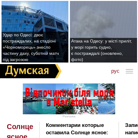
Удар по Одесі: двоє
постраждалих, на стадіоні
Атака на Одесу: у місті приліт,
«Чорноморець» знесло
у морі горить судно,
частину даху, суботній матч
є постраждалі (оновлено,
під загрозою
фото)
рус
Реклама
Комментарии которые
Запи
Солнце
оставила Солнце ясное:
напи
ясное