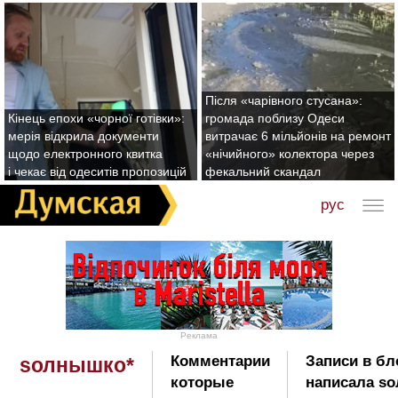
Після «чарівного стусана»:
Кінець епохи «чорної готівки»:
громада поблизу Одеси
мерія відкрила документи
витрачає 6 мільйонів на ремонт
щодо електронного квитка
«нічийного» колектора через
і чекає від одеситів пропозицій
фекальний скандал
рус
Реклама
Комментарии
Записи в бл
sолнышко*
которые
написала s