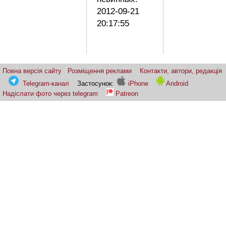
2012-09-21
20:17:55
Повна версія сайту
Розміщення реклами
Контакти, автори, редакція
Telegram-канал
Застосунок:
iPhone
Android
Надіслати фото через telegram
Patreon