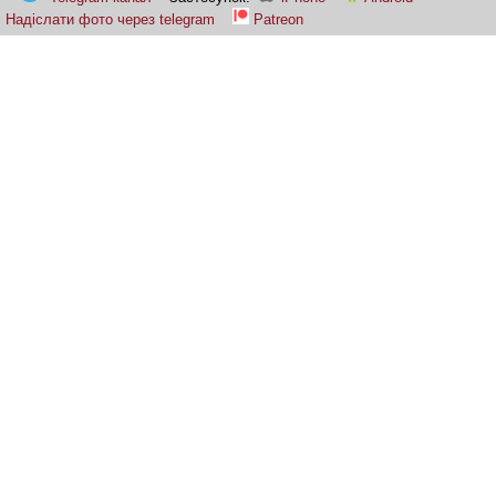
Надіслати фото через telegram
Patreon