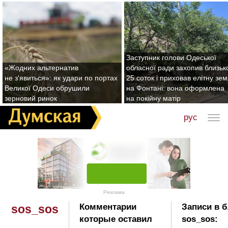
Заступник голови Одеської
«Жодних альтернатив
обласної ради захопив близьк
не з'явиться»: як удари по портах
25 соток і приховав елітну зе
Великої Одеси обрушили
на Фонтані: вона оформлена
зерновий ринок
на покійну матір
рус
Реклама
Комментарии
Записи в б
sos_sos
которые оставил
sos_sos: