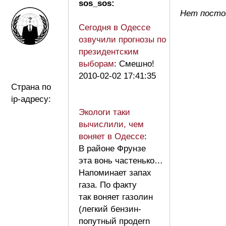
sos_sos:
Нет посто
Сегодня в Одессе
озвучили прогнозы по
президентским
выборам
: Смешно!
2010-02-02 17:41:35
Страна по
ip-адресу:
Экологи таки
вычислили, чем
воняет в Одессе
:
В районе Фрунзе
эта вонь частенько…
Напоминает запах
газа. По факту
так воняет газолин
(легкий бензин-
попутный продern