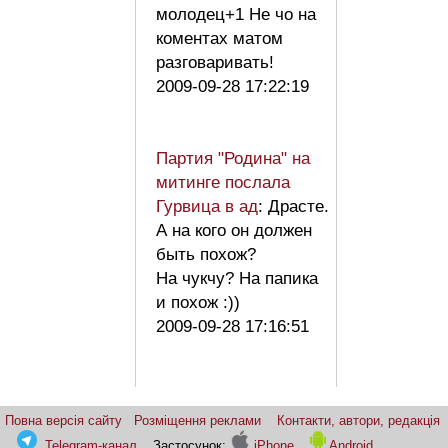
молодец+1 Не чо на
коментах матом
разговаривать!
2009-09-28 17:22:19
Партия "Родина" на
митинге послала
Гурвица в ад
: Драсте.
А на кого он должен
быть похож?
На чукчу? На папика
и похож :))
2009-09-28 17:16:51
Повна версія сайту
Розміщення реклами
Контакти, автори, редакція
Telegram-канал
Застосунок:
iPhone
Android