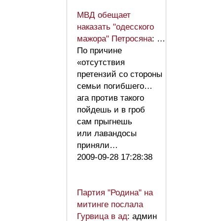
МВД обещает
наказать "одесского
мажора" Петросяна
: …
По причине
«отсутствия
претензий со стороны
семьи погибшего…
ага против такого
пойдешь и в гроб
сам прыгнешь
или лавандосы
приняли…
2009-09-28 17:28:38
Партия "Родина" на
митинге послала
Гурвица в ад
: админ