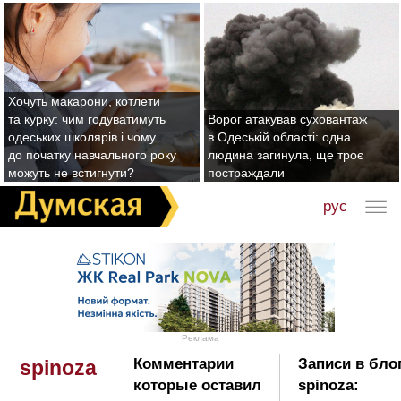
Хочуть макарони, котлети
та курку: чим годуватимуть
Ворог атакував суховантаж
одеських школярів і чому
в Одеській області: одна
до початку навчального року
людина загинула, ще троє
можуть не встигнути?
постраждали
рус
Реклама
Комментарии
Записи в бло
spinoza
которые оставил
spinoza: