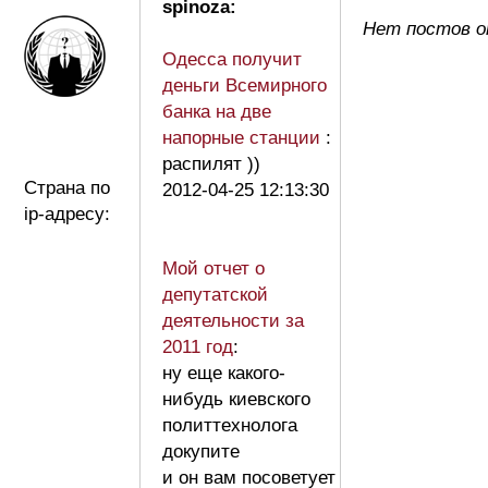
spinoza:
Нет постов о
Одесса получит
деньги Всемирного
банка на две
напорные станции
:
распилят ))
Страна по
2012-04-25 12:13:30
ip-адресу:
Мой отчет о
депутатской
деятельности за
2011 год
:
ну еще какого-
нибудь киевского
политтехнолога
докупите
и он вам посоветует