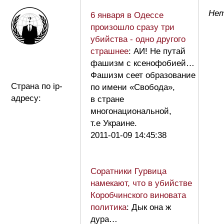
Нет
6 января в Одессе
произошло сразу три
убийства - одно другого
страшнее
: АИ! Не путай
фашизм с ксенофобией…
Фашизм сеет образование
Страна по ip-
по имени «Свобода»,
адресу:
в стране
многонациональной,
т.е Украине.
2011-01-09 14:45:38
Соратники Гурвица
намекают, что в убийстве
Коробчинского виновата
политика
: Дык она ж
дура…