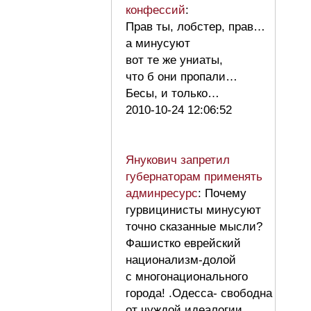
конфессий
:
Прав ты, лобстер, прав…
а минусуют
вот те же униаты,
что б они пропали…
Бесы, и только…
2010-10-24 12:06:52
Янукович запретил
губернаторам применять
админресурс
: Почему
гурвицинисты минусуют
точно сказанные мысли?
Фашистко еврейский
национализм-долой
с многонационального
города! .Одесса- свободна
от чуждой идеалогии.