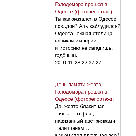
Голодомора прошел в
Одессе (фоторепортаж)
:
Ты как оказался в Одессе,
пох..дон? Аль заблудился?
Одесса_южная столица
великой империи,
и историю не загадишь,
гадёныш.
2010-11-28 22:37:27
День памяти жертв
Голодомора прошел в
Одессе (фоторепортаж)
:
Да, жовто-блакитная
тряпка это флаг,
навязанный австрияками
галитчанам…
Как он стал вдруг над всей