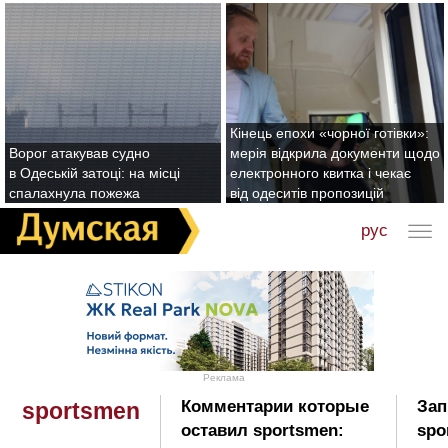
Кінець епохи «чорної готівки»:
Ворог атакував судно
мерія відкрила документи щодо
в Одеській затоці: на місці
електронного квитка і чекає
спалахнула пожежа
від одеситів пропозицій
рус
Реклама
Комментарии которые
Зап
sportsmen
оставил sportsmen:
spo