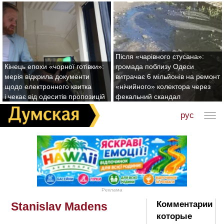
Після «чарівного стусана»:
Кінець епохи «чорної готівки»:
громада поблизу Одеси
мерія відкрила документи
витрачає 6 мільйонів на ремонт
щодо електронного квитка
«нічийного» колектора через
і чекає від одеситів пропозицій
фекальний скандал
рус
Реклама
Комментарии
Stanislav Madens
которые