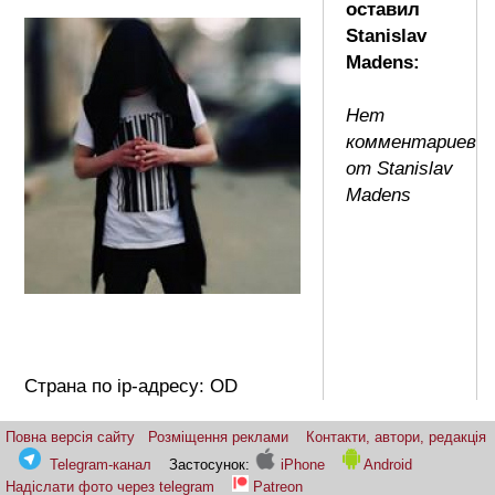
оставил
Stanislav
Madens:
Нет
комментариев
от Stanislav
Madens
Страна по ip-адресу: OD
Повна версія сайту
Розміщення реклами
Контакти, автори, редакція
Telegram-канал
Застосунок:
iPhone
Android
Надіслати фото через telegram
Patreon