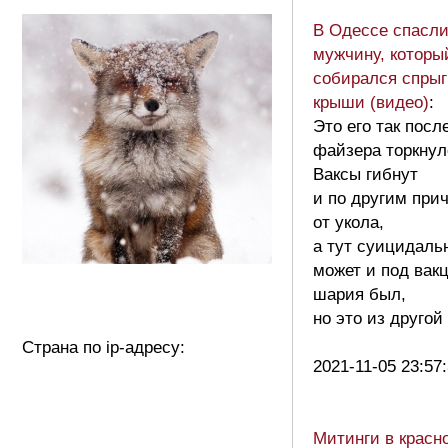
В Одессе спасл
мужчину, которы
собирался спрыг
крыши (видео)
:
Это его так посл
файзера торкнул
Ваксы гибнут
и по другим при
от укола,
а тут суицидаль
может и под вак
шария был,
но это из другой 
Страна по ip-адресу:
2021-11-05 23:57
Митинги в красн