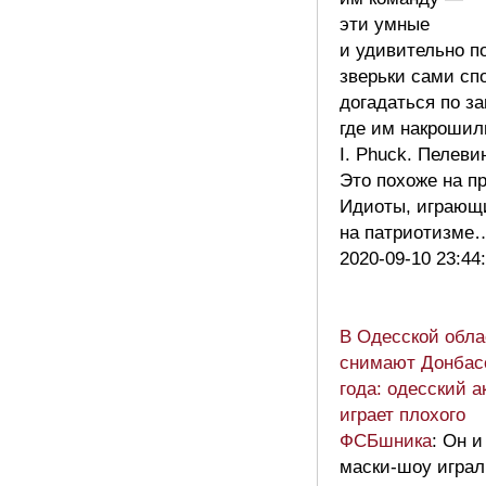
эти умные
и удивительно п
зверьки сами сп
догадаться по за
где им накрошил
I. Phuck. Пелеви
Это похоже на п
Идиоты, играющ
на патриотизм
2020-09-10 23:44
В Одесской обла
снимают Донбас
года: одесский а
играет плохого
ФСБшника
: Он и
маски-шоу играл