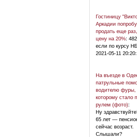
Гостиницу "Викт
Аркадии попроб
продать еще раз
цену на 20%
: 482
если по курсу Н
2021-05-11 20:20
На въезде в Оде
патрульные пом
водителю фуры,
которому стало 
рулем (фото)
:
Ну здравствуйте
65 лет — пенсио
сейчас возраст.
Слышали?