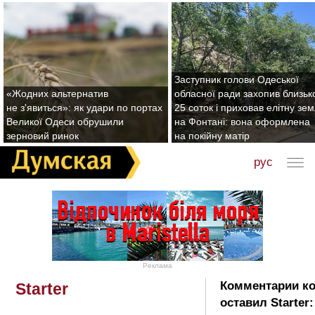
Заступник голови Одеської
«Жодних альтернатив
обласної ради захопив близьк
не з'явиться»: як удари по портах
25 соток і приховав елітну зе
Великої Одеси обрушили
на Фонтані: вона оформлена
зерновий ринок
на покійну матір
рус
Реклама
Комментарии к
Starter
оставил Starter: