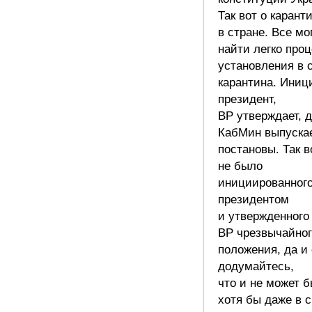
Так вот о карант
в стране. Все мо
найти легко про
установления в 
карантина. Иниц
президент,
ВР утверждает, 
КабМин выпускае
постановы. Так в
не было
инициированног
президентом
и утвержденного
ВР чрезвычайног
положения, да и
додумайтесь,
что и не может б
хотя бы даже в 