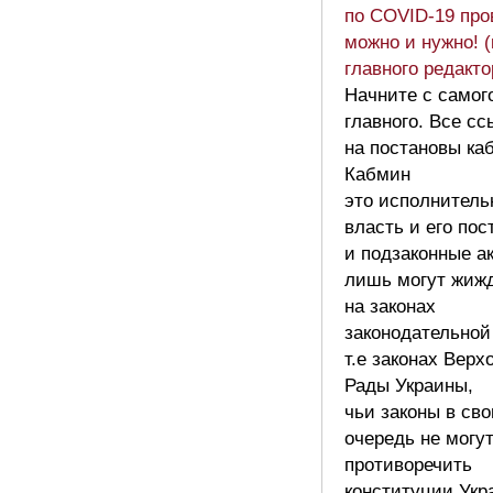
по COVID-19 про
можно и нужно! (
главного редакт
Начните с самог
главного. Все сс
на постановы ка
Кабмин
это исполнитель
власть и его по
и подзаконные а
лишь могут жиж
на законах
законодательной
т.е законах Верх
Рады Украины,
чьи законы в св
очередь не могу
противоречить
конституции Укр