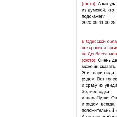
(фото)
: А как уд
из думской, кто
подскажет?
2020-09-11 00:28
В Одесской обла
похоронили поги
на Донбассе мор
(фото)
: Очень д
можешь сказать.
Эти твари сидят
рядом. Вот теле
и сразу их увид
Зе, медведки
и шалаПутки. Он
и рядом, всегда
положительный 
А сми их огибае