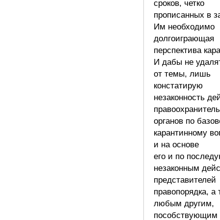
сроков, четко
прописанных в з
Им необходимо
долгоиграющая
перспектива кар
И дабы не удаля
от темы, лишь
констатирую
незаконность де
правоохранител
органов по базо
карантинному во
и на основе
его и по после
незаконным дей
представителей
правопорядка, а 
любым другим,
пособствующим