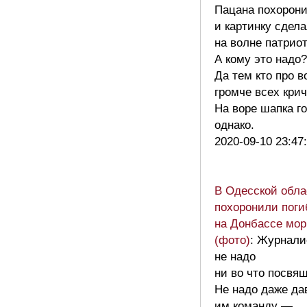
Пацана похорон
и картинку сдел
на волне патрио
А кому это надо?
Да тем кто про в
громче всех крич
На воре шапка го
однако.
2020-09-10 23:47
В Одесской обла
похоронили поги
на Донбассе мор
(фото)
: Журнали
не надо
ни во что посвящ
Не надо даже да
им команду —