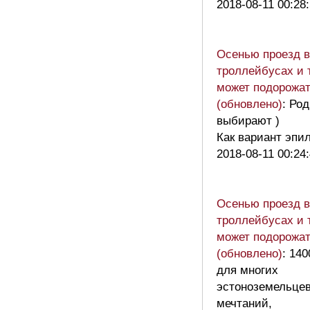
2018-08-11 00:28
Осенью проезд в
троллейбусах и 
может подорожат
(обновлено)
: Ро
выбирают )
Как вариант эпил
2018-08-11 00:24
Осенью проезд в
троллейбусах и 
может подорожат
(обновлено)
: 140
для многих
эстоноземельцев
мечтаний,