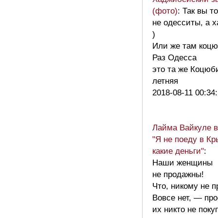
(фото)
: Так вы т
не одесситы, а 
)
Или же там коц
Раз Одесса
это та же Коцюб
летняя
2018-08-11 00:34
Лайма Вайкуле в
"Я не поеду в Кр
какие деньги"
:
Наши женщины
не продажны!
Что, никому не 
Вовсе нет, — про
их никто не поку