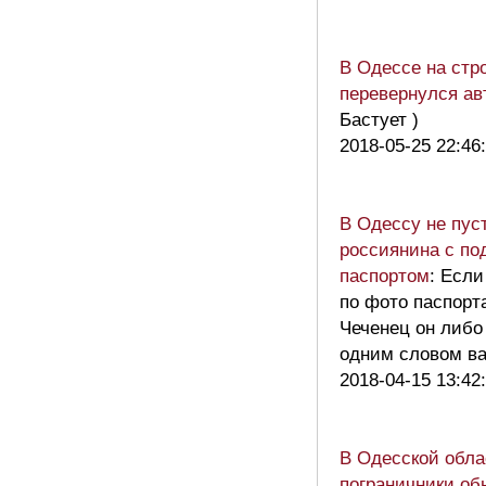
В Одессе на стр
перевернулся ав
Бастует )
2018-05-25 22:46
В Одессу не пус
россиянина с п
паспортом
: Если
по фото паспор
Чеченец он либо
одним словом в
2018-04-15 13:42
В Одесской обла
пограничники об