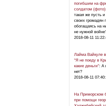
погибшим на фр
солдатом (фото)
такая же пусть 
своих громадян г
обогащаясь на н
не нужной войн
2018-08-11 11:22
Лайма Вайкуле в
"Я не поеду в Кр
какие деньги"
: А
нет?
2018-08-11 07:40
На Приморском 
при помощи гео
Хаджибейский з