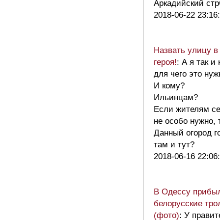
Аркадийский стр
2018-06-22 23:16
Назвать улицу в
героя!
: А я так и
для чего это нуж
И кому?
Ильинцам?
Если жителям с
не особо нужно, 
Данный огород г
там и тут?
2018-06-16 22:06
В Одессу прибы
белорусские тр
(фото)
: У прави