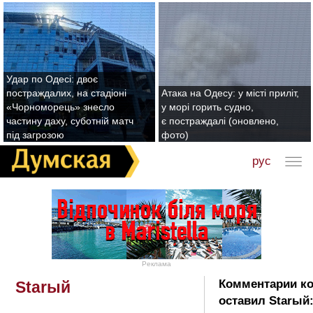
Удар по Одесі: двоє
постраждалих, на стадіоні
Атака на Одесу: у місті приліт,
«Чорноморець» знесло
у морі горить судно,
частину даху, суботній матч
є постраждалі (оновлено,
під загрозою
фото)
рус
Реклама
Комментарии к
Starый
оставил Starый