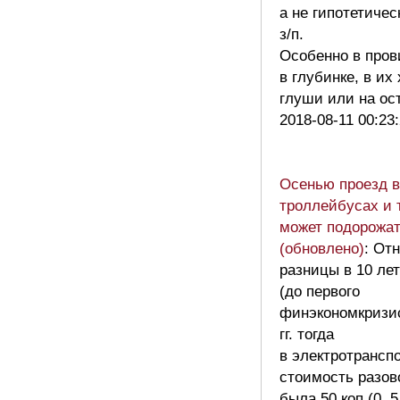
а не гипотетичес
з/п.
Особенно в пров
в глубинке, в их
глуши или на о
2018-08-11 00:23
Осенью проезд в
троллейбусах и 
может подорожат
(обновлено)
: От
разницы в 10 лет
(до первого
финэкономкризис
гг. тогда
в электротрансп
стоимость разов
была 50 коп.(0, 5