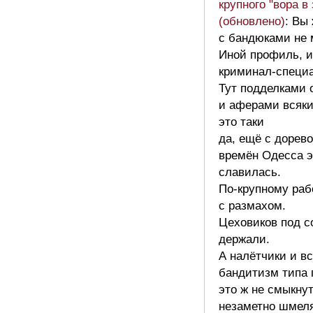
крупного "вора в 
(обновлено)
: Вы
с бандюками не 
Иной профиль, и
криминал-специ
Тут подделками 
и аферами всяк
это таки
да, ещё с доре
времён Одесса 
славилась.
По-крупному раб
с размахом.
Цеховиков под с
держали.
А налётчики и в
бандитизм типа 
это ж не смыкну
незаметно шмеля