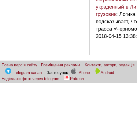
украденный в Ли
грузовик
: Логика
подсказывает, чт
трасса «Черномо
2018-04-15 13:38
Повна версія сайту
Розміщення реклами
Контакти, автори, редакція
Telegram-канал
Застосунок:
iPhone
Android
Надіслати фото через telegram
Patreon