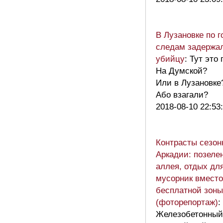
В Лузановке по 
следам задержал
убийцу
: Тут это 
На Думской?
Или в Лузановке
Або взагали?
2018-08-10 22:53
Контрасты сезон
Аркадии: позеле
аллея, отдых дл
мусорник вместо
бесплатной зоны
(фоторепортаж)
:
Железобетонный