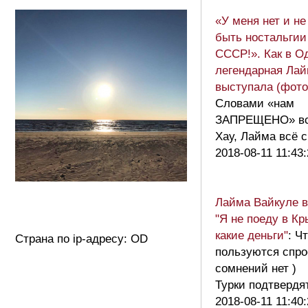
«У меня нет и не
быть ностальгии
СССР!». Как в О
легендарная Ла
выступала (фот
Словами «нам
ЗАПРЕЩЕНО» всё
Хау, Лайма всё 
2018-08-11 11:43
Лайма Вайкуле в
"Я не поеду в Кр
какие деньги"
: Ч
Страна по ip-адресу: OD
пользуются спр
сомнений нет )
Турки подтвердя
2018-08-11 11:40