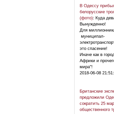
В Одессу прибы
белорусские тр
(фото)
: Куда де
Вынужденно!
Для миллионника
муниципал-
электротранспор
это спасение!
Иначе как в горо
Африки и прочего
мира"!
2018-06-08 21:51
Британские эксп
предложили Оде
сократить 25 ма
общественного т