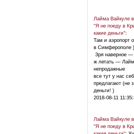
Лайма Вайкуле в
"Я не поеду в Кр
какие деньги"
:
Там и аэропорт 
в Симферополе 
Зря наверное —
ж летать — Лайм
непродажные
все тут у нас се
предлагают (не з
деньги! )
2018-08-11 11:35
Лайма Вайкуле в
"Я не поеду в Кр
какие деньги"
: Х