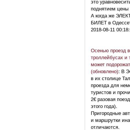
это уравновесит
поднятием цены 
А когда же ЭЛ
БИЛЕТ в Одесс
2018-08-11 00:18
Осенью проезд в
троллейбусах и 
может подорожат
(обновлено)
: В 
в их столице Та
проезда для нем
туристов и проч
2€ разовая поез
этого года).
Пригородные ав
и маршрутки ина
отличаются.