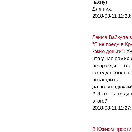
пахнут.
Для них.
2018-08-11 11:28
Лайма Вайкуле в
"Я не поеду в Кр
какие деньги"
: Х
что у нас самих
негаразды — гла
соседу побольш
понагадить
да посмердючей
? И кто ты тогда
этого?
2018-08-11 11:27
В Южном прости