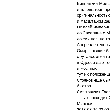
Винницкий Мой
и Блювштейн пр
оригинальность
и масштабом дея
По всей импери
до Сахалина с М
до сих пор, но т
А в реале тепер
Омары всякие б
с кутаисскими г
в Одессе дают с
и местные
тут их положенц
Стоянов ещё бы
быстро.
Сит транзит Гло
— так проходит 
Мирская
2018-08-10 23:09