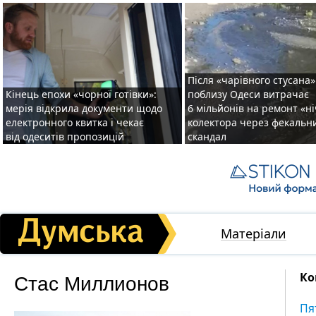
Після «чарівного стусана»
Кінець епохи «чорної готівки»:
поблизу Одеси витрачає
мерія відкрила документи щодо
6 мільйонів на ремонт «н
електронного квитка і чекає
колектора через фекальн
від одеситів пропозицій
скандал
Матеріали
Стас Миллионов
Ко
Пя