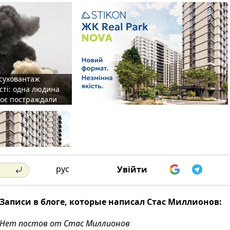
 суховантаж
сті: одна людина
роє постраждали
рус
Увійти
Записи в блоге, которые написал Стас Миллионов:
Нет постов от Стас Миллионов