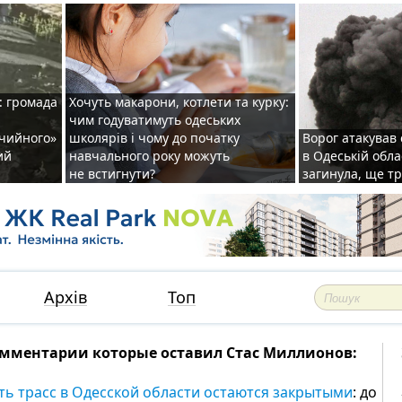
: громада
Хочуть макарони, котлети та курку:
чим годуватимуть одеських
ічийного»
школярів і чому до початку
Ворог атакував
ий
навчального року можуть
в Одеській обла
не встигнути?
загинула, ще т
Архів
Топ
мментарии которые оставил Стас Миллионов:
ть трасс в Одесской области остаются закрытыми
: до