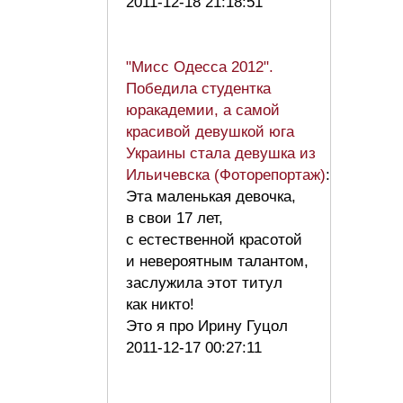
2011-12-18 21:18:51
"Мисс Одесса 2012".
Победила студентка
юракадемии, а самой
красивой девушкой юга
Украины стала девушка из
Ильичевска (Фоторепортаж)
:
Эта маленькая девочка,
в свои 17 лет,
с естественной красотой
и невероятным талантом,
заслужила этот титул
как никто!
Это я про Ирину Гуцол
2011-12-17 00:27:11