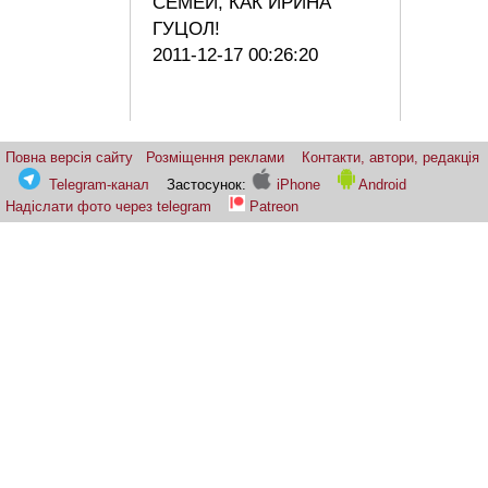
СЕМЕЙ, КАК ИРИНА
ГУЦОЛ!
2011-12-17 00:26:20
Повна версія сайту
Розміщення реклами
Контакти, автори, редакція
Telegram-канал
Застосунок:
iPhone
Android
Надіслати фото через telegram
Patreon