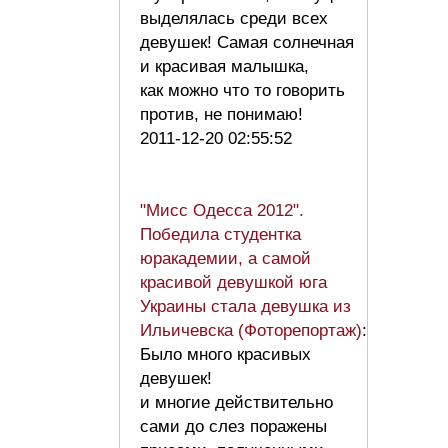
выделялась среди всех
девушек! Самая солнечная
и красивая малышка,
как можно что то говорить
против, не понимаю!
2011-12-20 02:55:52
"Мисс Одесса 2012".
Победила студентка
юракадемии, а самой
красивой девушкой юга
Украины стала девушка из
Ильичевска (Фоторепортаж)
:
Было много красивых
девушек!
и многие действительно
сами до слез поражены