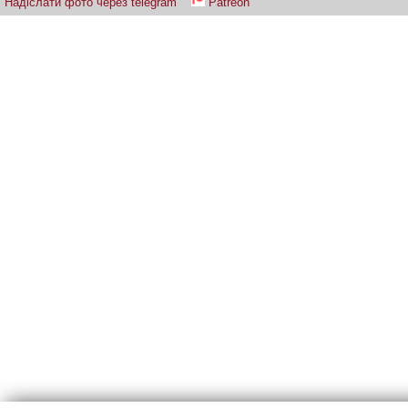
Надіслати фото через telegram
Patreon