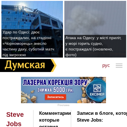
Удар по Одесі: двоє
постраждалих, на стадіоні
Атака на Одесу: у місті приліт,
«Чорноморець» знесло
у морі горить судно,
частину даху, суботній матч
є постраждалі (оновлено,
під загрозою
фото)
рус
Реклама
Комментарии
Записи в блоге, кот
Steve
которые
Steve Jobs:
Jobs
оставил