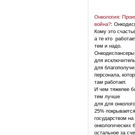
Онкология: Прои
война?
: Онкодис
Кому это счасть
а те кто работае
тем и надо.
Онкодиспансеры
для исключител
для благополучи
персонала, кото
там работает.
И чем тяжелее б
тем лучше
для для онколого
25% покрываетс
государством на
онкологических 
остальное за сч