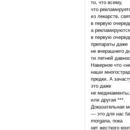
то, что всему,
что рекламирует
из лекарств, свя
в первую очеред
а рекламируютс
в первую очеред
препараты даже
не вчерашнего дн
ти летней давнос
Наверное что «н
наши многостра
предки. А зачас
это даже
не медикаменты
или другая ***.
Доказательная 
— это для нас fa
morgana, пока
нет жесткого кон