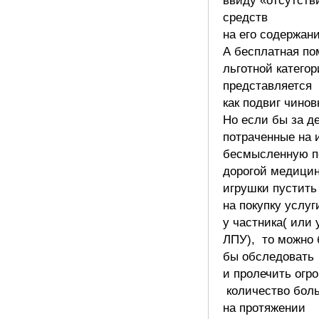
ввиду «отсутств
средств
на его содержани
А бесплатная п
льготной катего
представляется
как подвиг чинов
Но если бы за д
потраченные на 
бесмысленную п
дорогой медици
игрушки пустить
на покупку услуг
у частника( или 
ЛПУ), то можно
бы обследовать
и пролечить огр
количество бол
на протяжении