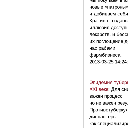
мы покупаем в а
новые «патроны»
и добиваем себя
Красиво созданн
иллюзия доступ
лекарств, и бес
их поглощение д
нас рабами
фармбизнеса.
2013-03-25 14:24
Эпидемия туберк
XXI веке
: Для с
важен процесс
но не важен резу
Противотуберку
диспансеры
как специализир