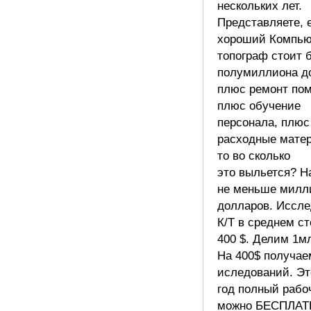
нескольких лет.
Представляете, 
хороший Компь
топограф стоит 
полумиллиона д
плюс ремонт по
плюс обучение
персонала, плюс
расходные мате
то во сколько
это выльется? Н
не меньше милл
долларов. Иссл
К/Т в среднем ст
400 $. Делим 1м
На 400$ получае
иследований. Э
год полный рабо
можно БЕСПЛА