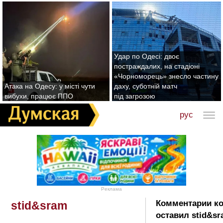
Удар по Одесі: двоє
постраждалих, на стадіоні
«Чорноморець» знесло частину
Атака на Одесу: у місті чути
даху, суботній матч
вибухи, працює ППО
під загрозою
рус
Реклама
Комментарии к
stid&sram
оставил stid&sr