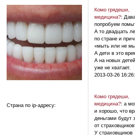
Комо грядеши,
медицина?
: Дав
попробуем помы
А то двадцать л
по стране и при
«мыть или не мы
А дети в это вре
А на новых дете
уже не хватает.
2013-03-26 16:26
Комо грядеши,
медицина?
: а м
Страна по ip-адресу:
и хорошо, что в
деньгами будут
от страховщиков
У страховщиков