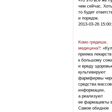
что это все же 
чем сейчас. Хоть
то будет ответст
и порядок.
2013-03-26 15:00
Комо грядеши,
медицина?
: «Ку
приема лекарств 
к большому сож
и вреду здоровь
культивируют
фармфирмы чер
средства массов
информации,
а реализуют
ее фармацевты в
Самое обидное