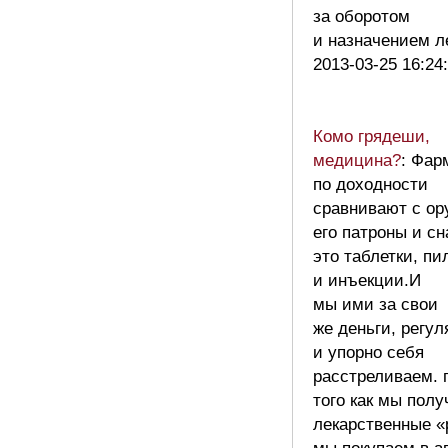
за оборотом
и назначением л
2013-03-25 16:24
Комо грядеши,
медицина?
: Фар
по доходности
сравнивают с о
его патроны и с
это таблетки, п
и инъекции.И
мы ими за свои
же деньги, регул
и упорно себя
расстреливаем. 
того как мы пол
лекарственные «