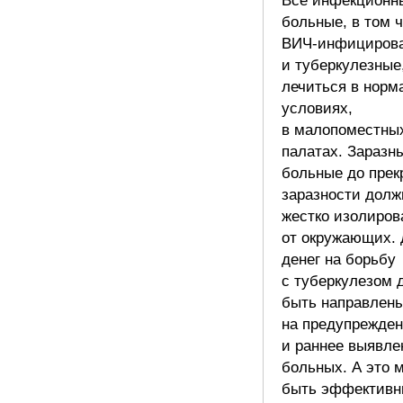
Все инфекционн
больные, в том 
ВИЧ-инфициров
и туберкулезные
лечиться в норм
условиях,
в малопоместны
палатах. Заразн
больные до пре
заразности дол
жестко изолиров
от окружающих. 
денег на борьбу
с туберкулезом 
быть направлен
на предупрежде
и раннее выявле
больных. А это 
быть эффектив