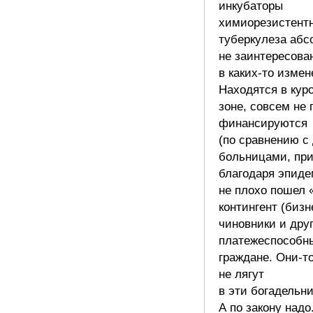
инкубаторы
химиорезистент
туберкулеза абс
не заинтересова
в каких-то измен
Находятся в кур
зоне, совсем не 
финансируются
(по сравнению с
больницами, при
благодаря эпиде
не плохо пошел
контингент (биз
чиновники и дру
платежеспособн
граждане. Они-т
не лягут
в эти богадельни
А по закону надо