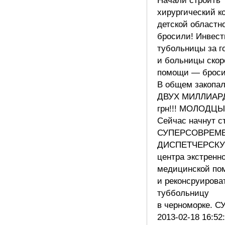
Начали строить
хирургический к
детской областн
бросили! Инвест
тубольницы за г
и больницы скор
помощи — броси
В общем закопал
ДВУХ МИЛЛИАР
грн!!! МОЛОДЦЫ
Сейчас начнут с
СУПЕРСОВРЕМ
ДИСПЕТЧЕРСК
центра экстренн
медицинской по
и реконсруирова
туббольницу
в черноморке. 
2013-02-18 16:52