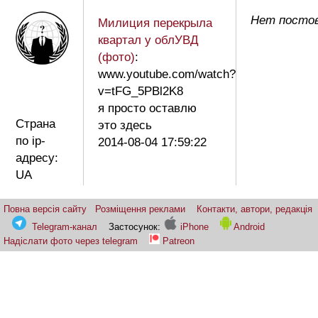
Нет постов
Милиция перекрыла
квартал у облУВД
(фото)
:
www.youtube.com/watch?
v=tFG_5PBl2K8
я просто оставлю
Страна
это здесь
по ip-
2014-08-04 17:59:22
адресу:
UA
Повна версія сайту
Розміщення реклами
Контакти, автори, редакція
Telegram-канал
Застосунок:
iPhone
Android
Надіслати фото через telegram
Patreon