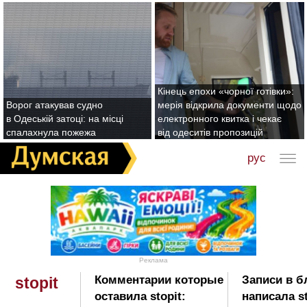
Кінець епохи «чорної готівки»:
Ворог атакував судно
мерія відкрила документи щодо
в Одеській затоці: на місці
електронного квитка і чекає
спалахнула пожежа
від одеситів пропозицій
рус
Реклама
Комментарии которые
Записи в б
stopit
оставила stopit:
написала st