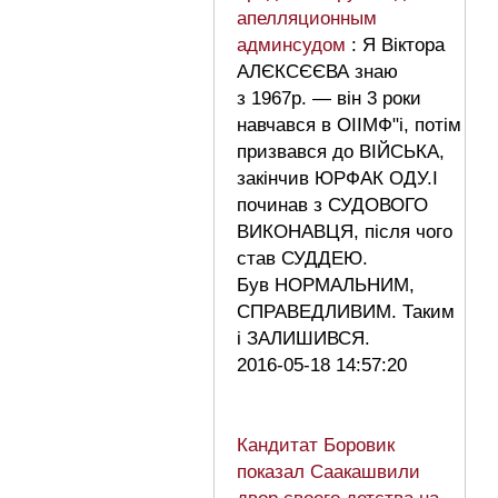
апелляционным
админсудом
: Я Віктора
АЛЄКСЄЄВА знаю
з 1967р. — він 3 роки
навчався в ОІІМФ"і, потім
призвався до ВІЙСЬКА,
закінчив ЮРФАК ОДУ.І
починав з СУДОВОГО
ВИКОНАВЦЯ, після чого
став СУДДЕЮ.
Був НОРМАЛЬНИМ,
СПРАВЕДЛИВИМ. Таким
і ЗАЛИШИВСЯ.
2016-05-18 14:57:20
Кандитат Боровик
показал Саакашвили