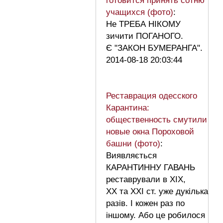
готовится принять сотню
учащихся (фото)
:
Не ТРЕБА НІКОМУ
зичити ПОГАНОГО.
Є "ЗАКОН БУМЕРАНГА".
2014-08-18 20:03:44
Реставрация одесского
Карантина:
общественность смутили
новые окна Пороховой
башни (фото)
:
Виявляється
КАРАНТИННУ ГАВАНЬ
реставрували в ХІХ,
ХХ та ХХІ ст. уже дукілька
разів. І кожен раз по
іншому. Або це робилося