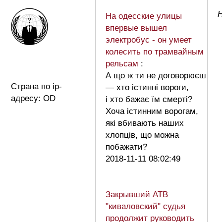
Н
На одесские улицы
впервые вышел
электробус - он умеет
колесить по трамвайным
рельсам
:
А що ж ти не договорюєш
Страна по ip-
— хто істинні вороги,
адресу: OD
і хто бажає їм смерті?
Хоча істинним ворогам,
які вбивають наших
хлопців, що можна
побажати?
2018-11-11 08:02:49
Закрывший АТВ
"киваловский" судья
продолжит руководить