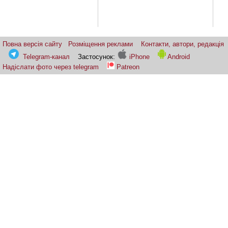
Повна версія сайту
Розміщення реклами
Контакти, автори, редакція
Telegram-канал
Застосунок:
iPhone
Android
Надіслати фото через telegram
Patreon