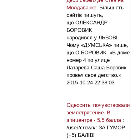
двор своего детства на
Молдаванке
: Більшість
сайтів пишуть,
що ОЛЕКСАНДР
БОРОВИК
народився у ЛЬВОВІ.
Чому «ДУМСЬКА» пише,
що О.БОРОВИК «В доме
номер 4 по улице
Лазарева Саша Боровик
провел свое детство.»
2015-10-24 22:38:03
Одесситы почувствовали
землетрясение. В
эпицентре - 5,5 балла
:
/user/crown/: ЗА ГУМОР
(+5) БАЛІВ!