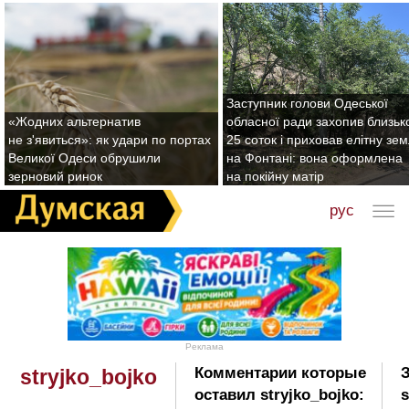
Заступник голови Одеської
«Жодних альтернатив
обласної ради захопив близьк
не з'явиться»: як удари по портах
25 соток і приховав елітну зе
Великої Одеси обрушили
на Фонтані: вона оформлена
зерновий ринок
на покійну матір
рус
Реклама
Комментарии которые
stryjko_bojko
оставил stryjko_bojko:
s