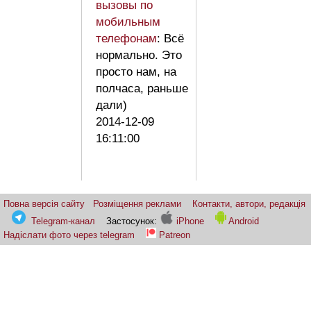
вызовы по
мобильным
телефонам
: Всё
нормально. Это
просто нам, на
полчаса, раньше
дали)
2014-12-09
16:11:00
Повна версія сайту
Розміщення реклами
Контакти, автори, редакція
Telegram-канал
Застосунок:
iPhone
Android
Надіслати фото через telegram
Patreon