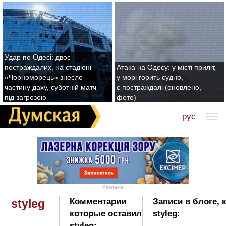
Удар по Одесі: двоє
постраждалих, на стадіоні
Атака на Одесу: у місті приліт,
«Чорноморець» знесло
у морі горить судно,
частину даху, суботній матч
є постраждалі (оновлено,
під загрозою
фото)
рус
Реклама
Комментарии
Записи в блоге,
styleg
которые оставил
styleg:
styleg: