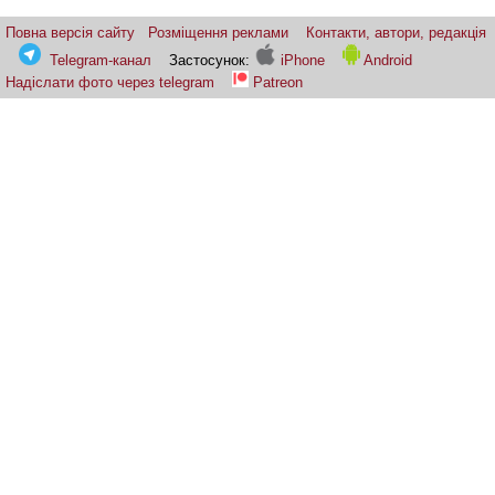
Повна версія сайту
Розміщення реклами
Контакти, автори, редакція
Telegram-канал
Застосунок:
iPhone
Android
Надіслати фото через telegram
Patreon