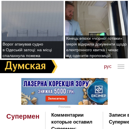
Кінець епохи «чорної готівки»:
Ворог атакував судно
мерія відкрила документи щодо
в Одеській затоці: на місці
електронного квитка і чекає
спалахнула пожежа
від одеситів пропозицій
рус
Реклама
Комментарии
Записи 
Супермен
которые оставил
Суперме
Супермен: