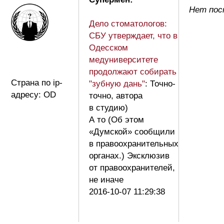
Нет пос
Дело стоматологов:
СБУ утверждает, что в
Одесском
медуниверситете
продолжают собирать
Страна по ip-
"зубную дань"
: Точно-
адресу: OD
точно, автора
в студию)
А то (Об этом
«Думской» сообщили
в правоохранительных
органах.) Эксклюзив
от правоохранителей,
не иначе
2016-10-07 11:29:38