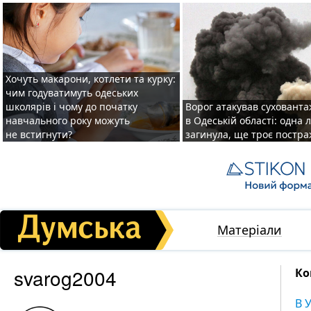
Хочуть макарони, котлети та курку:
чим годуватимуть одеських
школярів і чому до початку
Ворог атакував суховант
навчального року можуть
в Одеській області: одна
не встигнути?
загинула, ще троє постр
Матеріали
svarog2004
Ко
В 