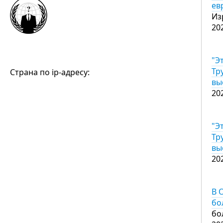
ев
Из
20
"Э
Тр
Страна по ip-адресу:
вы
20
"Э
Тр
вы
20
В 
бо
бо