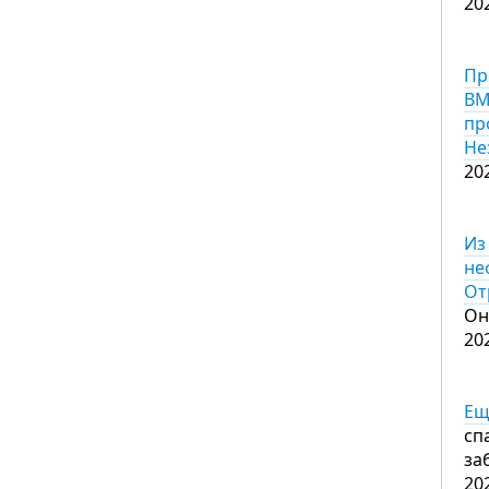
20
Пр
ВМ
пр
Не
20
Из
не
От
Он
20
Ещ
сп
за
20