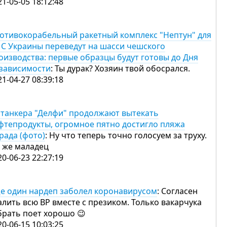
21-05-05 18:12:48
отивокорабельный ракетный комплекс "Нептун" для
С Украины переведут на шасси чешского
оизводства: первые образцы будут готовы до Дня
зависимости
: Ты дурак? Хозяин твой обосрался.
21-04-27 08:39:18
 танкера "Делфи" продолжают вытекать
фтепродукты, огромное пятно достигло пляжа
рада (фото)
: Ну что теперь точно голосуем за труху.
 же маладец
20-06-23 22:27:19
е один нардеп заболел коронавирусом
: Согласен
алить всю ВР вместе с презиком. Только вакарчука
брать поет хорошо 😉
20-06-15 10:03:25