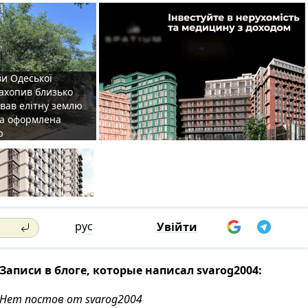
ви Одеської
захопив близько
овав елітну землю
на оформлена
р
рус
Увійти
Записи в блоге, которые написал svarog2004:
Нет постов от svarog2004