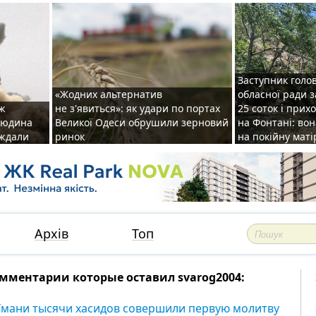
Заступник голо
«Жодних альтернатив
обласної ради 
аж
не з'явиться»: як удари по портах
25 соток і прих
 людина
Великої Одеси обрушили зерновий
на Фонтані: во
аждали
ринок
на покійну маті
Архів
Топ
мментарии которые оставил svarog2004:
Умани тысячи хасидов совершили первую молитву