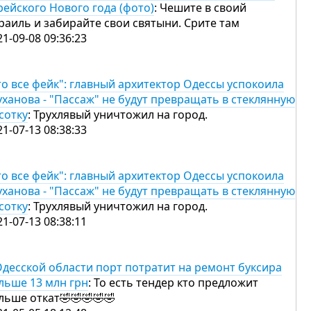
рейского Нового года (фото)
: Чешите в своий
раиль и забирайте свои святыни. Срите там
21-09-08 09:36:23
то все фейк": главный архитектор Одессы успокоила
уханова - "Пассаж" не будут превращать в стеклянную
сотку
: Трухлявый уничтожил на город.
21-07-13 08:38:33
то все фейк": главный архитектор Одессы успокоила
уханова - "Пассаж" не будут превращать в стеклянную
сотку
: Трухлявый уничтожил на город.
21-07-13 08:38:11
Одесской области порт потратит на ремонт буксира
льше 13 млн грн
: То есть тендер кто предложит
льше откат🤣🤣🤣🤣🤣