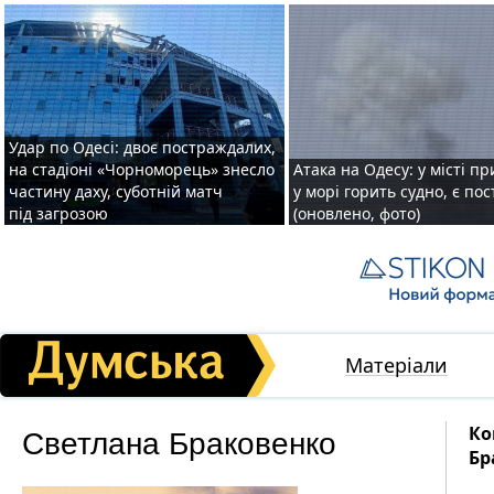
Удар по Одесі: двоє постраждалих,
на стадіоні «Чорноморець» знесло
Атака на Одесу: у місті пр
частину даху, суботній матч
у морі горить судно, є по
під загрозою
(оновлено, фото)
Матеріали
Светлана Браковенко
Ко
Бр