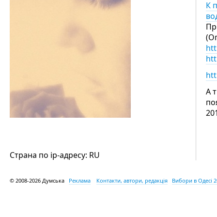
К 
во
Пр
(О
ht
htt
ht
А 
по
20
Страна по ip-адресу: RU
© 2008-2026 Думська
Реклама
Контакти, автори, редакція
Вибори в Одесі 2