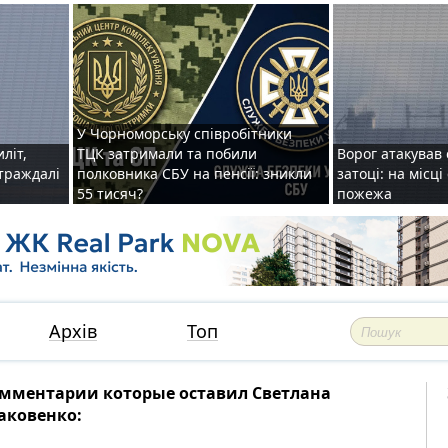
У Чорноморську співробітники
иліт,
ТЦК затримали та побили
Ворог атакував 
страждалі
полковника СБУ на пенсії: зникли
затоці: на місц
55 тисяч?
пожежа
Архів
Топ
мментарии которые оставил Светлана
аковенко: