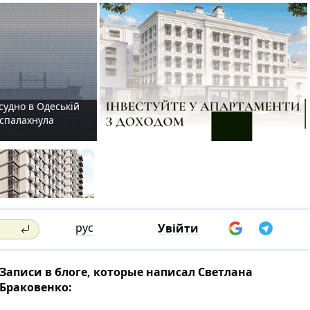
судно в Одеській
і спалахнула
рус
Увійти
Записи в блоге, которые написал Светлана
Браковенко: