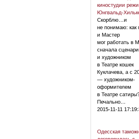
киностудии режи
Юнгвальд-Хиль
Скорблю…и
не понимаю: как
и Мастер
мог работать в 
сначала сценар
и художником
в Театре кошек
Куклачева, а с 2
— художником-
оформителем
в Театре сатиры
Печально…
2015-11-11 17:19
Одесская тамож