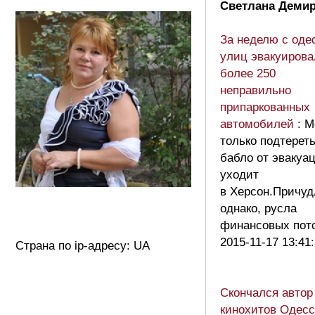
Светлана Демир
За неделю с оде
улиц эвакуирова
более 250
неправильно
припаркованных
автомобилей
: 
только подтереть
бабло от эвакуа
уходит
в Херсон.Причуд
однако, русла
финансовых пот
2015-11-17 13:41
Страна по ip-адресу: UA
Скончался автор
кинохитов Одесс