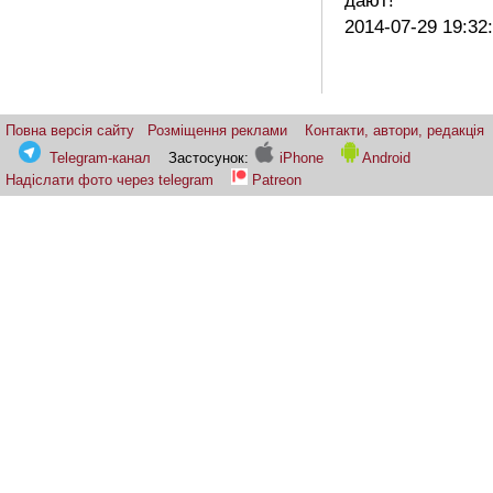
дают!
2014-07-29 19:32
Повна версія сайту
Розміщення реклами
Контакти, автори, редакція
Telegram-канал
Застосунок:
iPhone
Android
Надіслати фото через telegram
Patreon