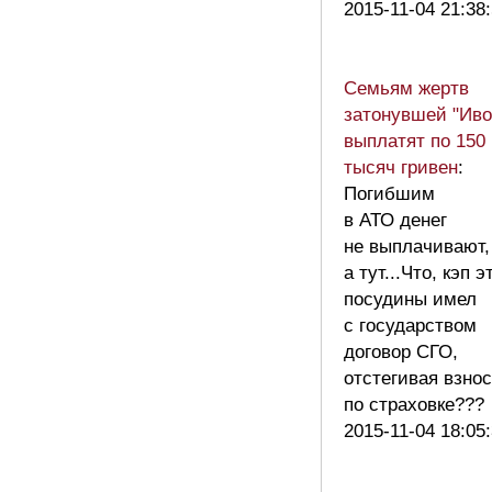
2015-11-04 21:38
Семьям жертв
затонувшей "Иво
выплатят по 150
тысяч гривен
:
Погибшим
в АТО денег
не выплачивают,
а тут...Что, кэп э
посудины имел
с государством
договор СГО,
отстегивая взно
по страховке??
2015-11-04 18:05