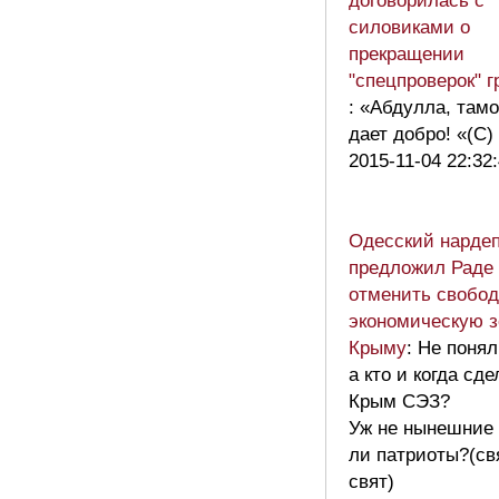
договорилась с
силовиками о
прекращении
"спецпроверок" г
: «Абдулла, там
дает добро! «(С)
2015-11-04 22:32
Одесский нарде
предложил Раде
отменить свобо
экономическую з
Крыму
: Не понял
а кто и когда сд
Крым СЭЗ?
Уж не нынешние
ли патриоты?(св
свят)