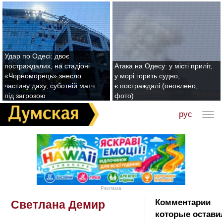
Удар по Одесі: двоє
постраждалих, на стадіоні
Атака на Одесу: у місті приліт,
«Чорноморець» знесло
у морі горить судно,
частину даху, суботній матч
є постраждалі (оновлено,
під загрозою
фото)
рус
Реклама
Комментарии
Светлана Демир
которые остави