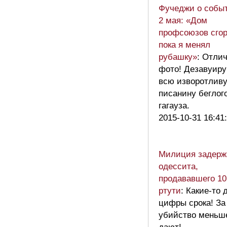
Фучеджи о собы
2 мая: «Дом
профсоюзов сгор
пока я менял
рубашку»
: Отли
фото! Дезавуир
всю изворотлив
писанину беглог
гагауза.
2015-10-31 16:41
Милиция задерж
одессита,
продававшего 10
ртути
: Какие-то 
цифры срока! За
убийство меньш