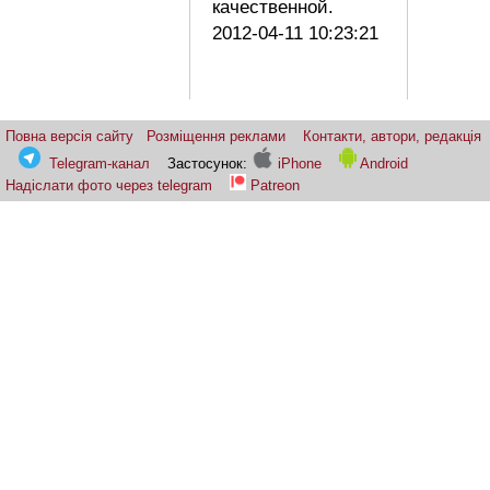
качественной.
2012-04-11 10:23:21
Повна версія сайту
Розміщення реклами
Контакти, автори, редакція
Telegram-канал
Застосунок:
iPhone
Android
Надіслати фото через telegram
Patreon