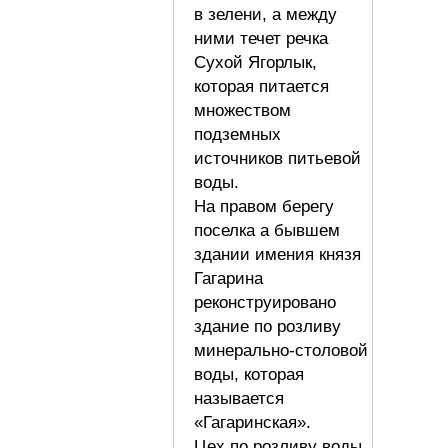
в зелени, а между
ними течет речка
Сухой Ягорлык,
которая питается
множеством
подземных
источников питьевой
воды.
На правом берегу
поселка а бывшем
здании имения князя
Гагарина
реконструировано
здание по розливу
минерально-столовой
воды, которая
называется
«Гагаринская».
Цех по розливу воды