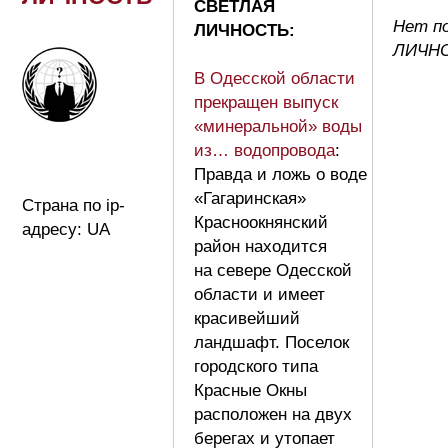
СВЕТЛАЯ
Нет п
ЛИЧНОСТЬ:
ЛИЧН
В Одесской области
прекращен выпуск
«минеральной» воды
из… водопровода
:
Правда и ложь о воде
«Гагаринская»
Страна по ip-
Красноокнянский
адресу: UA
район находится
на севере Одесской
области и имеет
красивейший
ландшафт. Поселок
городского типа
Красные Окны
расположен на двух
берегах и утопает