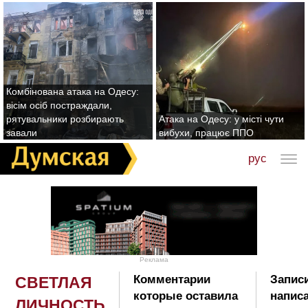
Комбінована атака на Одесу:
вісім осіб постраждали,
рятувальники розбирають
Атака на Одесу: у місті чути
завали
вибухи, працює ППО
рус
Реклама
Комментарии
Записи
СВЕТЛАЯ
которые оставила
напис
ЛИЧНОСТЬ