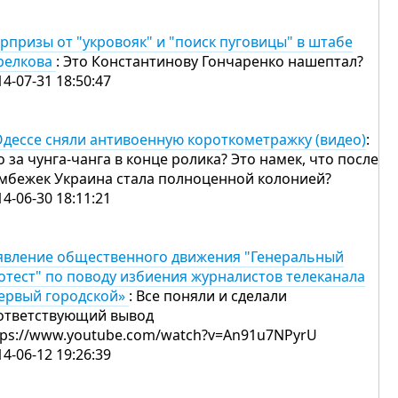
рпризы от "укровояк" и "поиск пуговицы" в штабе
релкова
: Это Константинову Гончаренко нашептал?
14-07-31 18:50:47
Одессе сняли антивоенную короткометражку (видео)
:
о за чунга-чанга в конце ролика? Это намек, что после
мбежек Украина стала полноценной колонией?
14-06-30 18:11:21
явление общественного движения "Генеральный
отест" по поводу избиения журналистов телеканала
ервый городской»
: Все поняли и сделали
ответствующий вывод
tps://www.youtube.com/watch?v=An91u7NPyrU
14-06-12 19:26:39