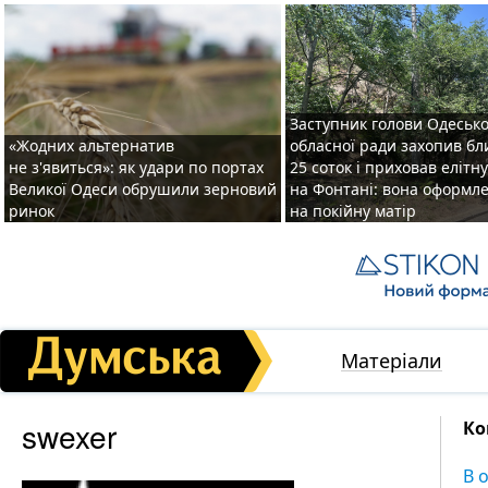
Заступник голови Одесько
«Жодних альтернатив
обласної ради захопив бл
не з'явиться»: як удари по портах
25 соток і приховав елітн
Великої Одеси обрушили зерновий
на Фонтані: вона оформл
ринок
на покійну матір
Матеріали
swexer
Ко
В 