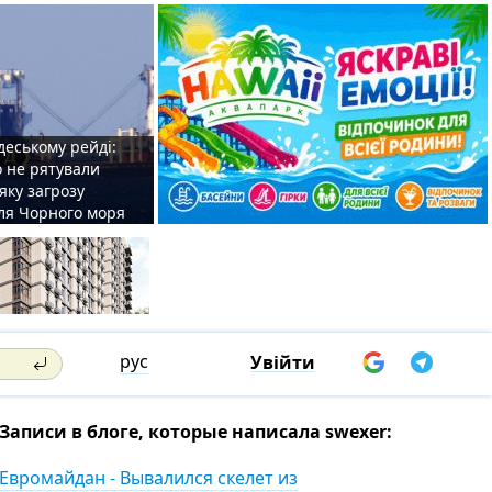
деському рейді:
o не рятували
 яку загрозу
для Чорного моря
рус
Увійти
Записи в блоге, которые написала swexer:
Евромайдан - Вывалился скелет из