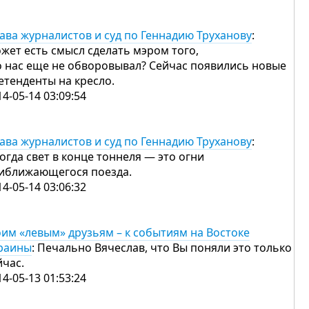
ава журналистов и суд по Геннадию Труханову
:
жет есть смысл сделать мэром того,
о нас еще не обворовывал? Сейчас появились новые
етенденты на кресло.
14-05-14 03:09:54
ава журналистов и суд по Геннадию Труханову
:
огда свет в конце тоннеля — это огни
иближающегося поезда.
14-05-14 03:06:32
им «левым» друзьям – к событиям на Востоке
раины
: Печально Вячеслав, что Вы поняли это только
йчас.
14-05-13 01:53:24