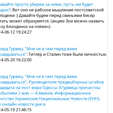
давайте просто уберем за ними, пусть им будет
ыдно?
: Вот оно не рабское мышление постсоветской
лодежи :) Давайте будем перед свиньями бисер
тать может образумятся. (акцию Зои можно назвать
оу блондинок на пляже»).
14-06-12 19:24:27
уард Гурвиц: "Мне не в чем перед вами
равдываться"
: Гитлер и Сталин тоже были личностью
14-05-20 16:22:00
уард Гурвиц: "Мне не в чем перед вами
равдываться"
:
Руководители предвыборных штабов
ндидата на пост мэра Одессы Э.Гурвица причастны
событиям 2 мая — А.Аваков. Информационное
ентство Украинские Национальные Новости (УНН).
е онлайн новости дня в
14-05-19 21:46:15