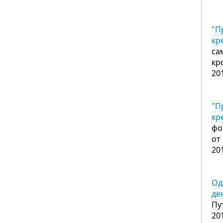
"П
кр
са
кр
20
"П
кр
фо
от
20
Од
де
Пу
20