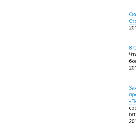
Сю
Ст
20
В 
Чт
бо
20
За
пр
«П
со
ht
20