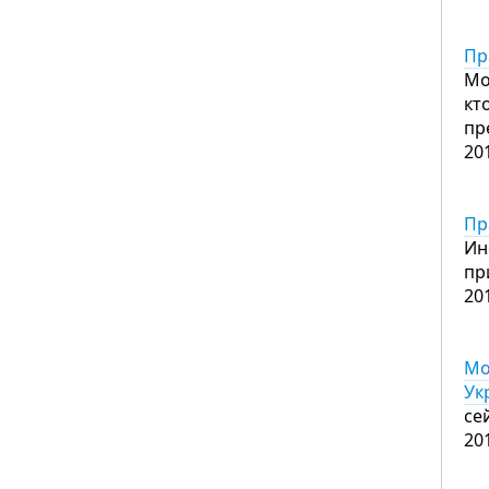
Пр
Мо
кт
пр
20
Пр
Ин
пр
20
Мо
Ук
се
20