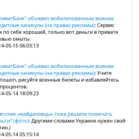
риватБанк" объявил мобилизованным воинам
едитные каникулы (на правах рекламы)
: Сервис
м по себе хороший, только вот деньги в привате
овью омыты.
14-05-15 06:03:13
риватБанк" объявил мобилизованным воинам
едитные каникулы (на правах рекламы)
: Учите
тошоп, рисуйте военные билеты и избавляйтесь
 процентов.
14-05-14 18:09:23
есские «майдановцы» тоже решили помечать
ньги? (фото)
: Другими словами Украине нужен свой
тин.)
14-05-14 05:15:14