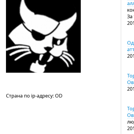
ал
ко
За
20
Од
ат
20
То
Ов
20
Страна по ip-адресу: OD
То
Ов
лю
20