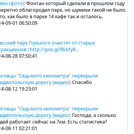
лею (фото)
: Фонтан который сделали в прошлом году
нкретно облагородил парк, но шумихи такой не было.
 то, как было в парке 14 кафе так и осталось.
14-09-01 06:50:09
есский парк Горького очистят от старых
тракционов
:
http://goo.gl/BLkfy8…
14-08-28 07:50:41
рговцы "Седьмого километра" перекрыли
идиопольскую дорогу (видео)
: Спасибо
14-08-12 19:23:01
рговцы "Седьмого километра" перекрыли
идиопольскую дорогу (видео)
: Господа, а сколько
дей работает сейчас на 7км. Есть статистика?
14-08-11 02:21:01