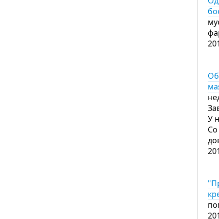
Од
бо
му
фа
20
Об
ма
не
За
У 
Со
до
20
"П
кр
по
20