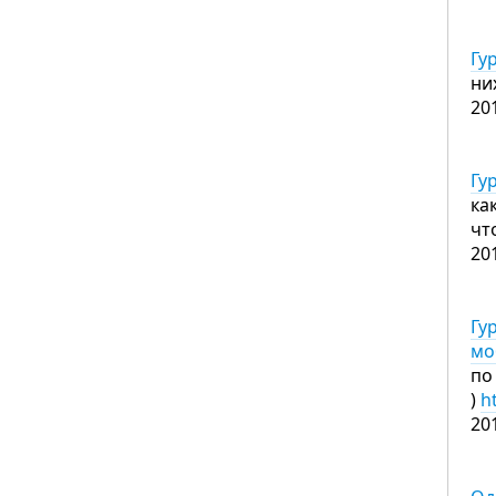
Гу
ни
20
Гу
ка
чт
20
Гу
мо
по
)
h
20