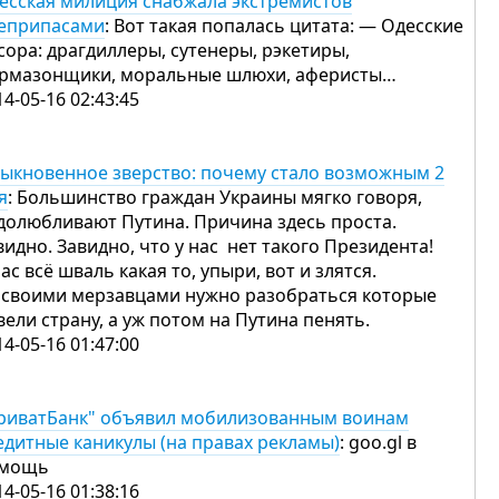
есская милиция снабжала экстремистов
еприпасами
: Вот такая попалась цитата: — Одесские
сора: драгдиллеры, сутенеры, рэкетиры,
рмазонщики, моральные шлюхи, аферисты…
14-05-16 02:43:45
ыкновенное зверство: почему стало возможным 2
я
: Большинство граждан Украины мягко говоря,
долюбливают Путина. Причина здесь проста.
видно. Завидно, что у нас нет такого Президента!
нас всё шваль какая то, упыри, вот и злятся.
 своими мерзавцами нужно разобраться которые
вели страну, а уж потом на Путина пенять.
14-05-16 01:47:00
риватБанк" объявил мобилизованным воинам
едитные каникулы (на правах рекламы)
: goo.gl в
мощь
14-05-16 01:38:16