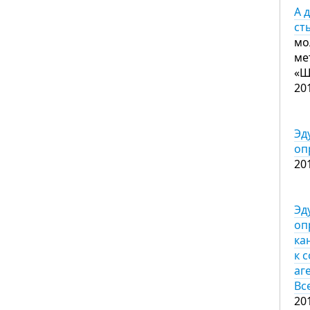
А 
ст
мо
ме
«Ш
20
Эд
оп
20
Эд
оп
ка
к 
аг
Вс
20