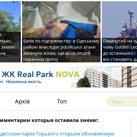
ї
изько
Били по підприємству: в Одеському
Покинутий на о
у землю
районі внаслідок російської атаки
чому Golden Le
ена
загинула жінка, ще вісім людей
до останнього і
поранено (фото)
він становить 
Архів
Топ
мментарии которые оставила swexer:
одесском парке Горького открыли обновленную