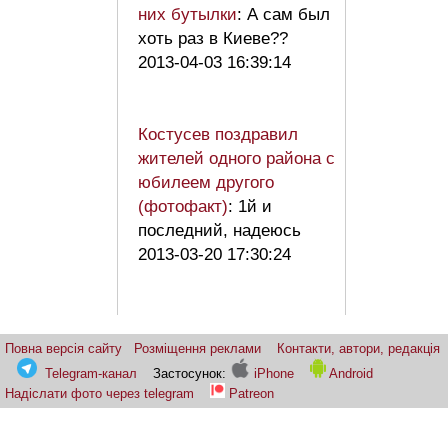
них бутылки
: А сам был
хоть раз в Киеве??
2013-04-03 16:39:14
Костусев поздравил
жителей одного района с
юбилеем другого
(фотофакт)
: 1й и
последний, надеюсь
2013-03-20 17:30:24
Повна версія сайту
Розміщення реклами
Контакти, автори, редакція
Telegram-канал
Застосунок:
iPhone
Android
Надіслати фото через telegram
Patreon