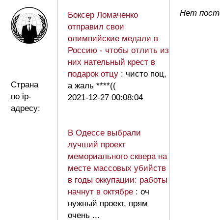
Нет пост
Боксер Ломаченко
отправил свои
олимпийские медали в
Россию - чтобы отлить из
них нательный крест в
подарок отцу
: чисто поц,
Страна
а жаль ****((
по ip-
2021-12-27 00:08:04
адресу:
В Одессе выбрали
лучший проект
мемориального сквера на
месте массовых убийств
в годы оккупации: работы
начнут в октябре
: оч
нужный проект, прям
очень ...