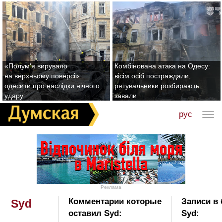
«Полум'я вирувало
Комбінована атака на Одесу:
на верхньому поверсі»:
вісім осіб постраждали,
одесити про наслідки нічного
рятувальники розбирають
удару
завали
рус
Реклама
Комментарии которые
Записи в 
Syd
оставил Syd:
Syd: