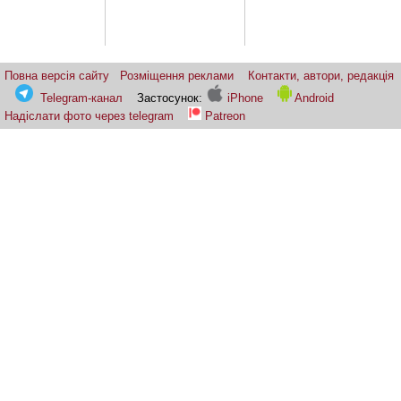
Повна версія сайту
Розміщення реклами
Контакти, автори, редакція
Telegram-канал
Застосунок:
iPhone
Android
Надіслати фото через telegram
Patreon