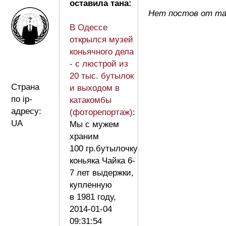
оставила тана:
Нет постов от та
В Одессе
открылся музей
коньячного дела
- с люстрой из
20 тыс. бутылок
Страна
и выходом в
по ip-
катакомбы
адресу:
(фоторепортаж)
:
UA
Мы с мужем
храним
100 гр.бутылочку
коньяка Чайка 6-
7 лет выдержки,
купленную
в 1981 году,
2014-01-04
09:31:54