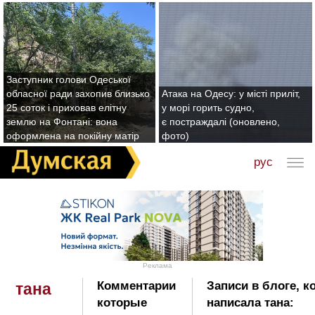
Заступник голови Одеської
обласної ради захопив близько
Атака на Одесу: у місті приліт,
25 соток і приховав елітну
у морі горить судно,
землю на Фонтані: вона
є постраждалі (оновлено,
оформлена на покійну матір
фото)
рус
Реклама
Комментарии
Записи в блоге, к
тана
которые
написала тана: