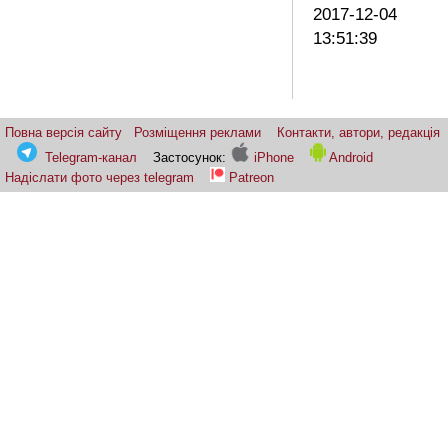
2017-12-04
13:51:39
Повна версія сайту
Розміщення реклами
Контакти, автори, редакція
Telegram-канал
Застосунок:
iPhone
Android
Надіслати фото через telegram
Patreon