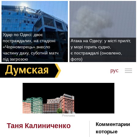
Удар по Одесі: двоє
постраждалих, на стадіоні
Атака на Одесу: у місті приліт,
«Чорноморець» знесло
у морі горить судно,
частину даху, суботній матч
є постраждалі (оновлено,
під загрозою
фото)
рус
Реклама
Комментарии
Таня Калиниченко
которые