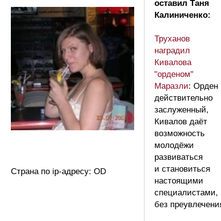
оставил Таня
Калиниченко:
Труханов
наградил
Кивалова
"орденом"
Маразли
: Орден
действительно
заслуженный,
Кивалов даёт
возможность
молодёжи
развиваться
и становиться
Страна по ip-адресу: OD
настоящими
специалистами,
без преувлечени