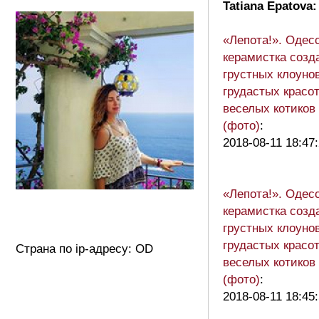
Tatiana Epatova:
«Лепота!». Одес
керамистка созд
грустных клоунов
грудастых красот
веселых котиков
(фото)
:
2018-08-11 18:47
«Лепота!». Одес
керамистка созд
грустных клоунов
грудастых красот
Страна по ip-адресу: OD
веселых котиков
(фото)
:
2018-08-11 18:45