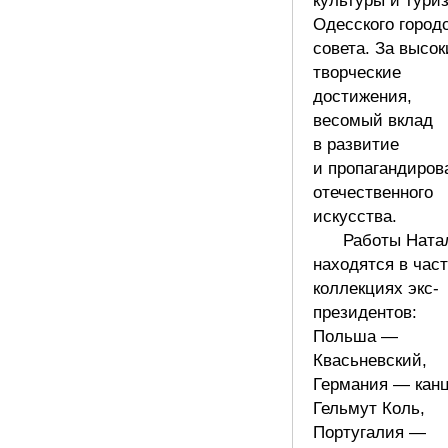
культуры и тури
Одесского город
совета. За высок
творческие
достижения,
весомый вклад
в развитие
и пропагандиров
отечественного
искусства.
Работы Ната
находятся в час
коллекциях экс-
президентов:
Польша —
Квасьневский,
Германия — кан
Гельмут Коль,
Португалия —