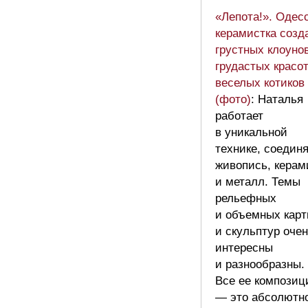
«Лепота!». Одес
керамистка созд
грустных клоунов
грудастых красот
веселых котиков
(фото)
: Наталья
работает
в уникальной
технике, соедин
живопись, керам
и металл. Темы
рельефных
и объемных карт
и скульптур оче
интересны
и разнообразны.
Все ее композиц
— это абсолютн