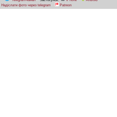
Надіслати фото через telegram
Patreon