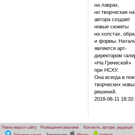
на лаврах,
но творческая на
автора создает
новые сюжеты
на холстах, обр
и формы. Натал
является арт-
директором гале
«На Греческой»
при НСХУ.
Она всегда в пои
творческих новы
решений.
2018-08-11 18:32
Повна версія сайту
Розміщення реклами
Контакти, автори, редакція
Telegram-канал
Застосунок:
iPhone
Android