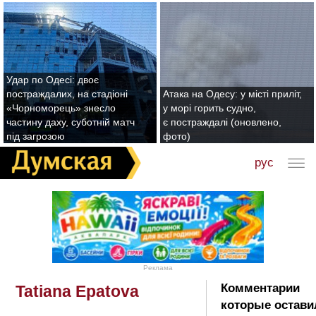
Удар по Одесі: двоє
постраждалих, на стадіоні
Атака на Одесу: у місті приліт,
«Чорноморець» знесло
у морі горить судно,
частину даху, суботній матч
є постраждалі (оновлено,
під загрозою
фото)
рус
Реклама
Комментарии
Tatiana Epatova
которые остави