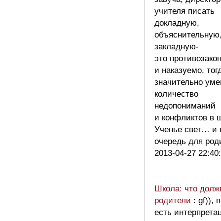
учителя писать
докладную,
объяснительную
закладную-
это противозако
и наказуемо, тог
значительно ум
количество
недопониманий
и конфликтов в 
Ученье свет… и 
очередь для ро
2013-04-27 22:40
Школа: что долж
родители
: gf)),
есть интерпрета