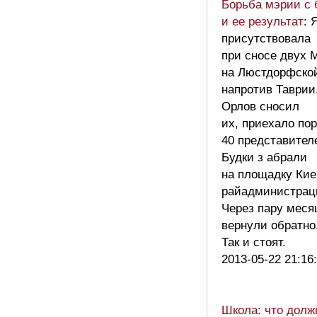
Борьба мэрии с 
и ее результат
: 
присутствовала
при сносе двух 
на Люстдорфской
напротив Таврии
Орлов сносил
их, приехало по
40 представите
Будки з абрали
на площадку Кие
райадминистрац
Через пару меся
вернули обратно
Так и стоят.
2013-05-22 21:16
Школа: что долж