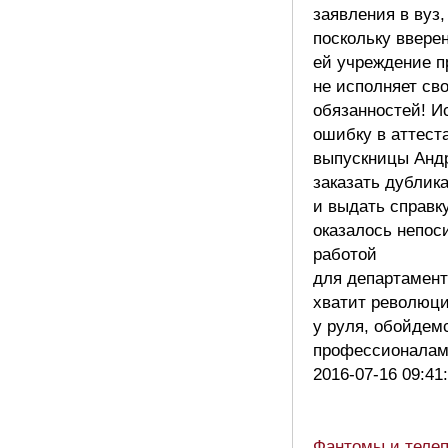
заявления в вуз,
поскольку ввере
ей учреждение п
не исполняет св
обязанностей! И
ошибку в аттест
выпускницы Андр
заказать дублик
и выдать справк
оказалось непос
работой
для департамент
хватит революц
у руля, обойдем
профессионала
2016-07-16 09:41
Фантомы и теле