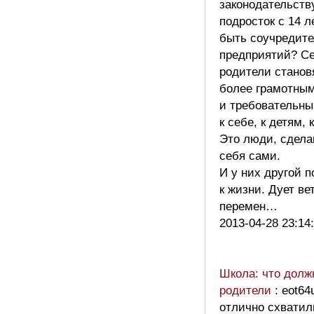
законодательств
подросток с 14 л
быть соучредит
предприятий? Се
родители станов
более грамотны
и требовательны
к себе, к детям, 
Это люди, сдел
себя сами.
И у них другой 
к жизни. Дует ве
перемен…
2013-04-28 23:14
Школа: что долж
родители
: eot64
отлично схватил