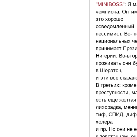
"MINIBOSS"
: Я 
чемпиона. Оптим
это хорошо
осведомленный
пессимист. Во- 
национальных ч
принимает През
Нигерии. Во-вто
проживать они б
в Шератон,
и эти все сказан
В третьих: кроме
преступности, м
есть еще желтая
лихорадка, менин
тиф, СПИД, диф
холера
и пр. Но они не 
к повстанцам, он