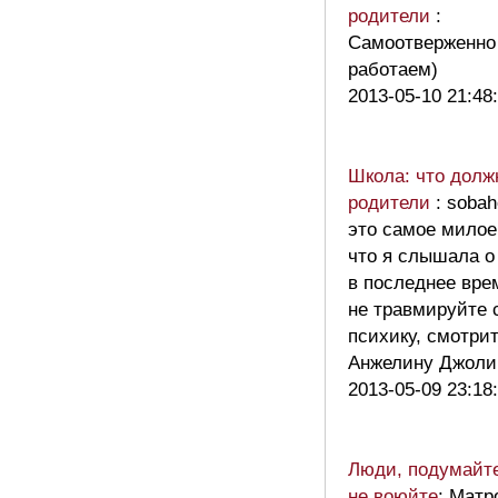
родители
:
Самоотверженно
работаем)
2013-05-10 21:48
Школа: что долж
родители
: sobah
это самое милое
что я слышала о
в последнее вре
не травмируйте 
психику, смотри
Анжелину Джол
2013-05-09 23:18
Люди, подумайте
не воюйте
: Матр