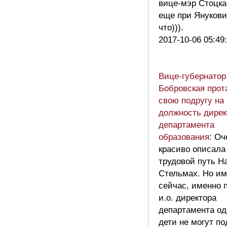
вице-мэр Стоцка
еще при Янукови
что))).
2017-10-06 05:49
Вице-губернатор
Бобровская прот
свою подругу на
должность дирек
департамента
образования
: Оч
красиво описала
трудовой путь Н
Стельмах. Но им
сейчас, именно п
и.о. директора
департамента од
дети не могут по