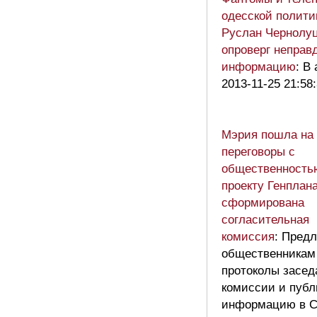
одесской полити
Руслан Чернолу
опроверг неправ
информацию
: В 
2013-11-25 21:58
Мэрия пошла на
переговоры с
общественность
проекту Генплана
сформирована
согласительная
комиссия
: Пред
общественникам
протоколы засед
комиссии и публ
информацию в 