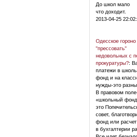
До школ мало
что доходит.
2013-04-25 22:02
Одесское гороно
"прессовать"
недовольных с 
прокуратуры?
: В
платежи в школ
фонд и на класс
нужды-это разны
В правовом поле
«школьный фонд
это Попечительс
совет, благотво
фонд или расчет
в бухгалтерии р
Все идет безнал