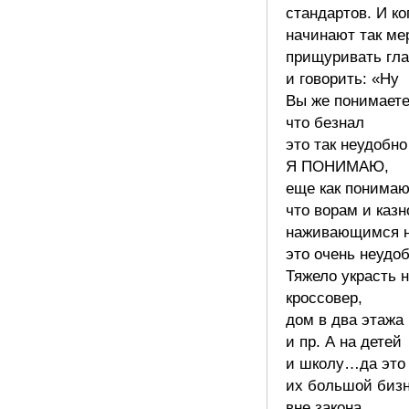
стандартов. И ко
начинают так ме
прищуривать гла
и говорить: «Ну
Вы же понимаете
что безнал
это так неудобн
Я ПОНИМАЮ,
еще как понимаю
что ворам и казн
наживающимся н
это очень неудоб
Тяжело украсть 
кроссовер,
дом в два этажа
и пр. А на детей
и школу…да это 
их большой биз
вне закона.