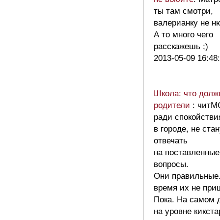
ты там смотри,
валерианку не н
А то много чего
расскажешь ;)
2013-05-09 16:48
Школа: что долж
родители
: читМ
ради спокойстви
в городе, не ста
отвечать
на поставленны
вопросы.
Они правильные.
время их не при
Пока. На самом 
на уровне кикста