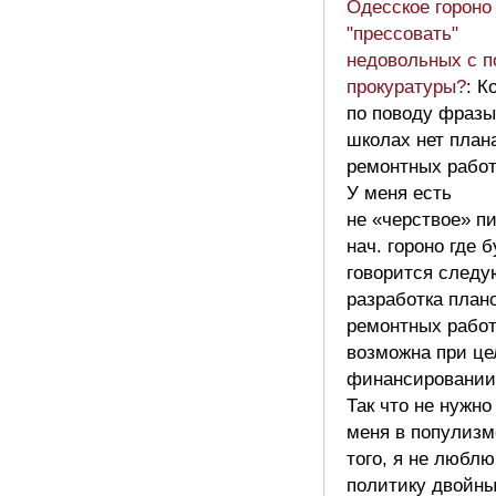
Одесское гороно
"прессовать"
недовольных с 
прокуратуры?
: К
по поводу фразы
школах нет план
ремонтных работ
У меня есть
не «черствое» п
нач. гороно где 
говорится следу
разработка план
ремонтных работ
возможна при ц
финансировании
Так что не нужно
меня в популизм
того, я не люблю
политику двойн