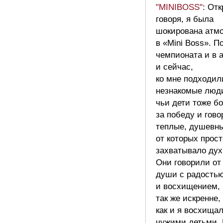
"MINIBOSS"
: От
говоря, я была
шокирована атм
в «Mini Boss». П
чемпионата и в 
и сейчас,
ко мне подходил
незнакомые люд
чьи дети тоже б
за победу и гов
теплые, душевны
от которых прост
захватывало дух
Они говорили от
души с радость
и восхищением,
так же искренне,
как и я восхища
чужими детьми.