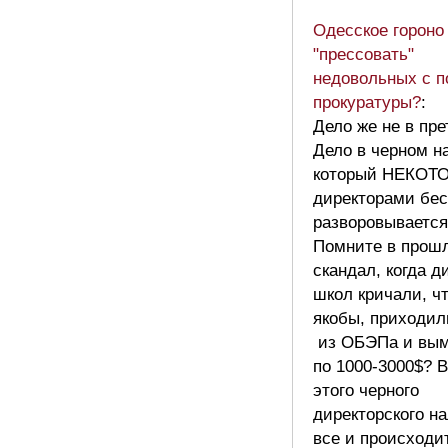
Одесское гороно
"прессовать"
недовольных с 
прокуратуры?
:
Дело же не в пре
Дело в черном н
который НЕКО
директорами бес
разворовывается
Помните в прош
скандал, когда д
школ кричали, чт
якобы, приходил
из ОБЭПа и вым
по 1000-3000$? В
этого черного
директорского н
все и происходит