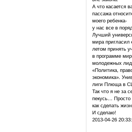
А что касается в
пассажа относит
моего ребенка-
у нас все в поря
Лучший универс
мира пригласил 
летом принять у
в программе ми
молодежных лид
«Политика, прав
экономика». Уни
лиги Плюща в С
Так что я не за с
пекусь… Просто 
как сделать жиз
И сделаю!
2013-04-26 20:33