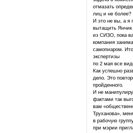
отмазать опреде
лиц и не более?
И это не вы, а я
вытащить Янчик
из СИЗО, пока в
компания заним
самопиаром. Ито
экспертизы
по 2 мая все вид
Как успешно раз
дело. Это повто
пройденного.
И не манипулир
фактами так выг
вам «обществен
Труханова», мен
в рабочую групп
при мэрии пригл