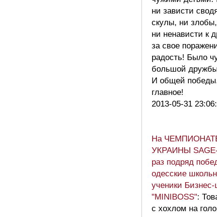
ни зависти свод
скулы, ни злобы,
ни ненависти к 
за свое поражен
радость! Было ч
большой дружбы
И общей победы.
главное!
2013-05-31 23:06
На ЧЕМПИОНАТ
УКРАИНЫ SAGE-
раз подряд побе
одесские школьн
ученики Бизнес
"MINIBOSS"
: То
с хохлом на голо