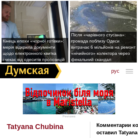
Після «чарівного стусана»:
Кінець епохи «чорної готівки»:
громада поблизу Одеси
мерія відкрила документи
витрачає 6 мільйонів на ремонт
щодо електронного квитка
«нічийного» колектора через
і чекає від одеситів пропозицій
фекальний скандал
рус
Реклама
Комментарии к
Tatyana Chubina
оставил Tatyana