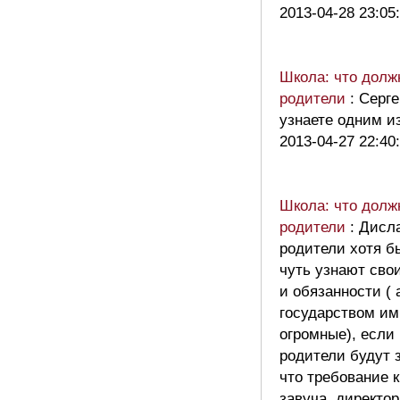
2013-04-28 23:05
Школа: что долж
родители
: Серг
узнаете одним и
2013-04-27 22:40
Школа: что долж
родители
: Дисл
родители хотя б
чуть узнают сво
и обязанности ( 
государством им
огромные), если
родители будут з
что требование к
завуча, директор