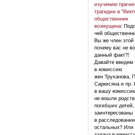
изучению причи
трагедии в "Викт
общественник
возмущена
: Под
чей общественн
Вы же член этой
почему вас не в
данный факт?!
Давайте введем
в комиссию
жен Труханова, 
Саркисяна и пр.
в вашу комисси
не вошли родств
погибших детей,
заинтересованы
в расследовании
остальных? Или
задача в комисс