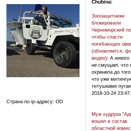
Chubina:
Зоозащитники
блокировали
Черноморский по
чтобы спасти
погибающих ове
(обновляется, фо
видео)
: А никого
не смущает, что
охренела до того
что уже митинг
титушками пуга
2018-10-24 23:47
Страна по ip-адресу: OD
Муж худрука "Ад
вошел в состав
областной комис