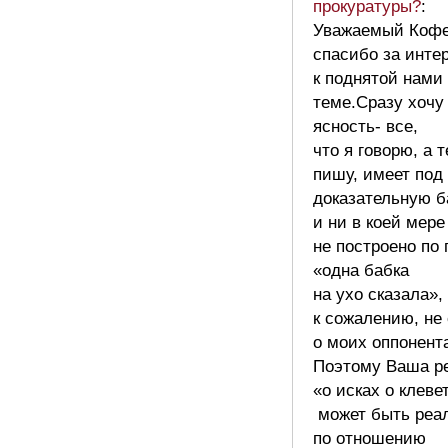
прокуратуры?
:
Уважаемый Кофе
спасибо за инте
к поднятой нами
теме.Сразу хочу
ясность- все,
что я говорю, а 
пишу, имеет под
доказательную б
и ни в коей мере
не построено по
«одна бабка
на ухо сказала», 
к сожалению, не
о моих оппонент
Поэтому Ваша р
«о исках о клеве
может быть реа
по отношению