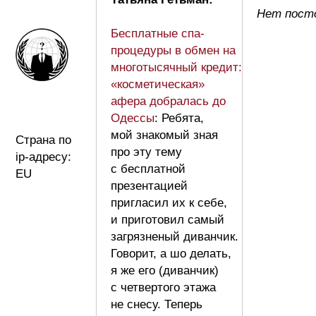
Нет пост
Бесплатные спа-
процедуры в обмен на
многотысячный кредит:
«косметическая»
афера добралась до
Одессы
: Ребята,
мой знакомый зная
Страна по
про эту тему
ip-адресу:
с бесплатной
EU
презентацией
пригласил их к себе,
и приготовил самый
загрязненый диванчик.
Говорит, а шо делать,
я же его (диванчик)
с четвертого этажа
не снесу. Теперь