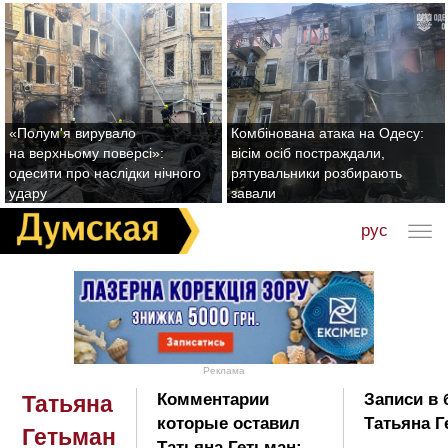
«Полум'я вирувало
Комбінована атака на Одесу:
на верхньому поверсі»:
вісім осіб постраждали,
одесити про наслідки нічного
рятувальники розбирають
удару
завали
рус
Реклама
Комментарии
Записи в 
Татьяна
которые оставил
Татьяна Г
Гетьман
Татьяна Гетьман: