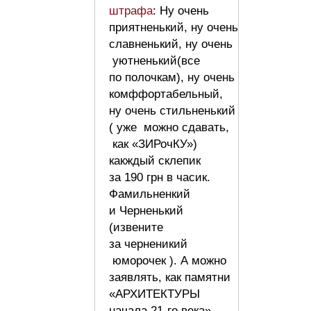
штрафа
: Ну очень
приятненький, ну очень
славненький, ну очень
уютненький(все
по полочкам), ну очень
комффортабельный,
ну очень стильненький
( уже можно сдавать,
как «ЗИРочКУ»)
какждый склепик
за 190 грн в часик.
Фамильненкий
и Черненький
(извените
за черненикий
юморочек ). А можно
заявлять, как памятни
«АРХИТЕКТУРЫ
начала 21-го века» —