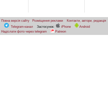
Повна версія сайту
Розміщення реклами
Контакти, автори, редакція
Telegram-канал
Застосунок:
iPhone
Android
Надіслати фото через telegram
Patreon