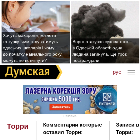
Хочуть макарони, котлети
та курку: чим годуватимуть
Ворог атакував суховантаж
одеських школярів і чому
в Одеській області: одна
до початку навчального року
людина загинула, ще троє
можуть не встигнути?
постраждали
рус
Реклама
Комментарии которые
Записи в
Торри
оставил Торри:
Торри: