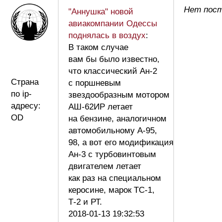
Нет пост
"Аннушка" новой
авиакомпании Одессы
поднялась в воздух
:
В таком случае
вам бы было известно,
что классический Ан-2
Страна
с поршневым
по ip-
звездообразным мотором
адресу:
АШ-62ИР летает
OD
на бензине, аналогичном
автомобильному А-95,
98, а вот его модификация
Ан-3 с турбовинтовым
двигателем летает
как раз на специальном
керосине, марок ТС-1,
Т-2 и РТ.
2018-01-13 19:32:53