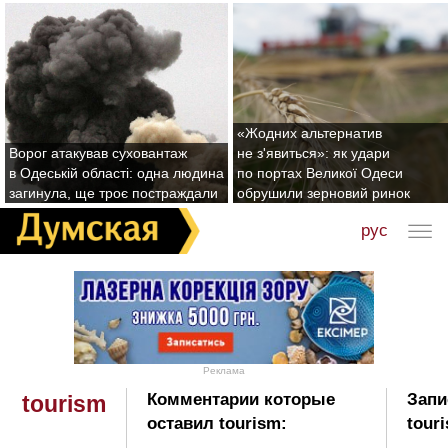
«Жодних альтернатив
Ворог атакував суховантаж
не з'явиться»: як удари
в Одеській області: одна людина
по портах Великої Одеси
загинула, ще троє постраждали
обрушили зерновий ринок
рус
Реклама
Комментарии которые
Запи
tourism
оставил tourism:
tour