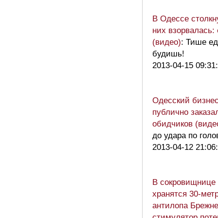
В Одессе столкн
них взорвалась:
(видео)
: Тише е
будишь!
2013-04-15 09:31
Одесский бизне
публично заказа
обидчиков (виде
до удара по голо
2013-04-12 21:06
В сокровищнице 
хранятся 30-метр
антилопа Брежне
стимулятор поте