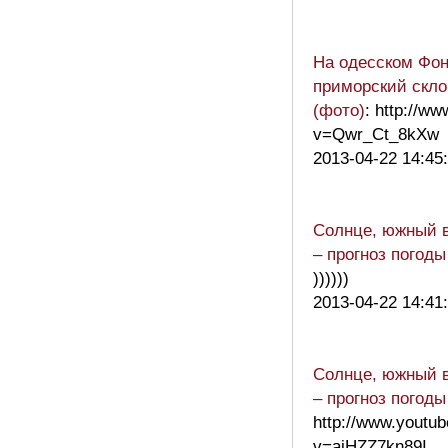
На одесском Фон
приморский скло
(фото)
: http://w
v=Qwr_Ct_8kXw
2013-04-22 14:45
Солнце, южный 
– прогноз погод
))))))
2013-04-22 14:41
Солнце, южный 
– прогноз погод
http://www.youtu
v=ajHZZ7kn89I