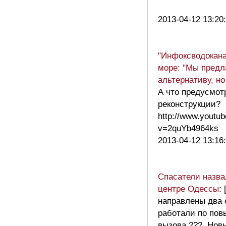
2013-04-12 13:20
"Инфоксводокана
море: "Мы предл
альтернативу, но
А что предусмот
реконструкции?
http://www.youtu
v=2quYb4964ks
2013-04-12 13:16
Спасатели назва
центре Одессы
:
направлены два 
работали по по
вызова.??? Но