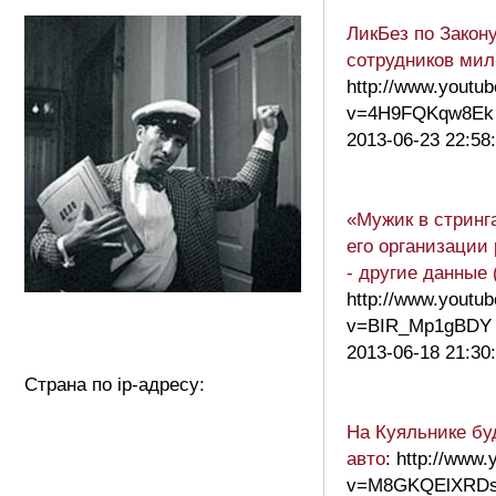
ЛикБез по Закон
сотрудников мил
http://www.youtu
v=4H9FQKqw8Ek
2013-06-23 22:58
«Мужик в стринг
его организации
- другие данные 
http://www.youtu
v=BIR_Mp1gBDY
2013-06-18 21:30
Страна по ip-адресу:
На Куяльнике бу
авто
: http://www
v=M8GKQElXRD