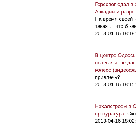
Горсовет сдал в 
Аркадии и разр
На время своей 
такая , что б ка
2013-04-16 18:19
В центре Одессы
нелегалы: не даш
колесо (видеофа
привлечь?
2013-04-16 18:15
Нахалстроем в О
прокуратура
: Ск
2013-04-16 18:02