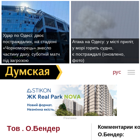
Удар по Одесі: двоє
постраждалих, на стадіоні
Атака на Одесу: у місті приліт,
«Чорноморець» знесло
у морі горить судно,
частину даху, суботній матч
є постраждалі (оновлено,
під загрозою
фото)
рус
Реклама
Комментарии ко
Tов . О.Бендер
О.Бендер: