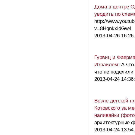
Дома в центре 
уводить по схем
http://www.youtu
v=8HqnkxidGw4
2013-04-26 16:26
Гурвиц и Фаерма
Израилем
: А что
что не поделили
2013-04-24 14:36
Возле детской п
Котовского за м
наливайки (фото
архитектурные ф
2013-04-24 13:54