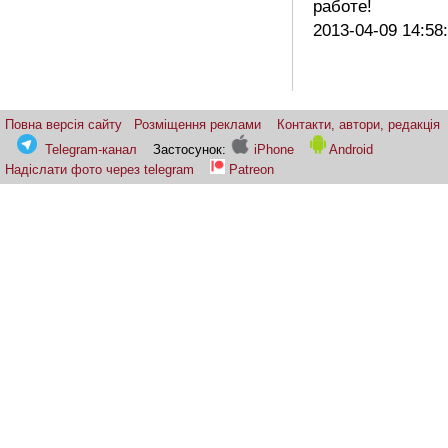
работе!
2013-04-09 14:58
Повна версія сайту
Розміщення реклами
Контакти, автори, редакція
Telegram-канал
Застосунок:
iPhone
Android
Надіслати фото через telegram
Patreon