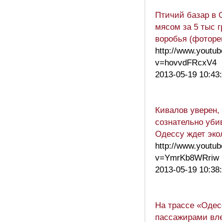
Птичий базар в 
мясом за 5 тыс г
воробья (фоторе
http://www.youtu
v=hovvdFRcxV4
2013-05-19 10:43
Кивалов уверен,
сознательно уби
Одессу ждет эко
http://www.youtu
v=YmrKb8WRriw
2013-05-19 10:38
На трассе «Одес
пассажирами вле