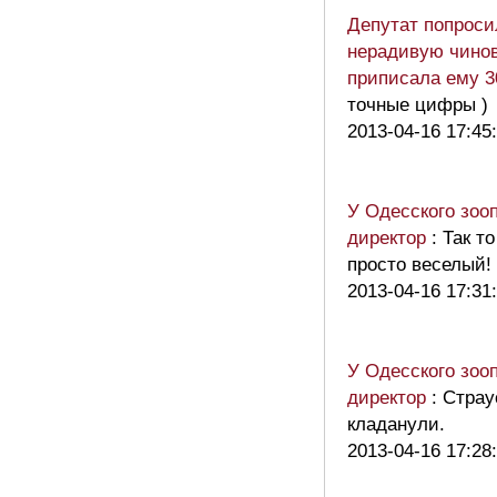
Депутат попроси
нерадивую чинов
приписала ему 3
точные цифры )
2013-04-16 17:45
У Одесского зоо
директор
: Так т
просто веселый!
2013-04-16 17:31
У Одесского зоо
директор
: Стра
кладанули.
2013-04-16 17:28