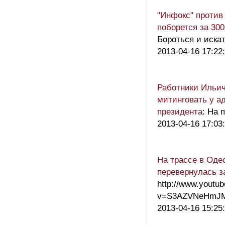
"Инфокс" против
поборется за 30
Бороться и искат
2013-04-16 17:22
Работники Ильич
митинговать у а
президента
: На 
2013-04-16 17:03
На трассе в Оде
перевернулась з
http://www.youtu
v=S3AZVNeHmJ
2013-04-16 15:25