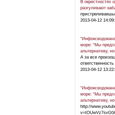
В окрестностях 
разгуливают каб
пристреливаешьс
2013-04-12 14:09
"Инфоксводокана
море: "Мы предл
альтернативу, но
А за все произо
ответственность
2013-04-12 13:22
"Инфоксводокана
море: "Мы предл
альтернативу, но
http://www.youtu
v=tOUwVz7svG0&